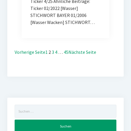
Ticker 4/25 Ähnliche Beiträge:
Ticker 02/2022 [Wasser]
STICHWORT BAYER 01/2006
[Wasser Wacken] STICHWORT…
Vorherige Seite
1
2
3
4
…
45
Nächste Seite
Suchen
nach: