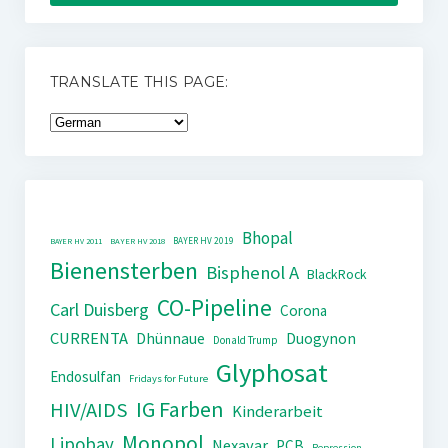
TRANSLATE THIS PAGE:
Bhopal
BAYER HV 2019
BAYER HV 2011
BAYER HV 2018
Bienensterben
Bisphenol A
BlackRock
CO-Pipeline
Carl Duisberg
Corona
CURRENTA
Dhünnaue
Duogynon
Donald Trump
Glyphosat
Endosulfan
Fridays for Future
IG Farben
HIV/AIDS
Kinderarbeit
Monopol
Lipobay
Nexavar
PCB
Repression