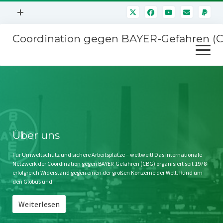
Menü
+
öffnen
Coordination gegen BAYER-Gefahren (
Mitmachen
Menü
Newsletter
öffnen
Presse
Kampagnen
Über uns
BAYER-Hauptversammlungen
Kontakt
Stichwort BAYER
Impressum
Über uns
Jahrestagung
Störfälle
Für Umweltschutz und sichere Arbeitsplätze – weltweit! Das internationale
Netzwerk der Coordination gegen BAYER-Gefahren (CBG) organisiert seit 1978
SPENDEN
erfolgreich Widerstand gegen einen der großen Konzerne der Welt. Rund um
den Globus und…
Weiterlesen