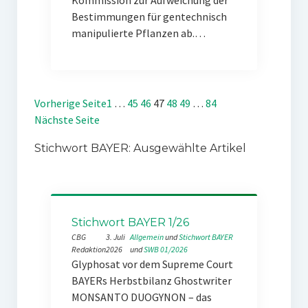
Kommission zur Aufweichung der
Bestimmungen für gentechnisch
manipulierte Pflanzen ab.…
Vorherige Seite
1
…
45
46
47
48
49
…
84
Nächste Seite
Stichwort BAYER: Ausgewählte Artikel
Stichwort BAYER 1/26
CBG
3. Juli
Allgemein
 und 
Stichwort BAYER
Redaktion
2026
und 
SWB 01/2026
Glyphosat vor dem Supreme Court
BAYERs Herbstbilanz Ghostwriter
MONSANTO DUOGYNON – das