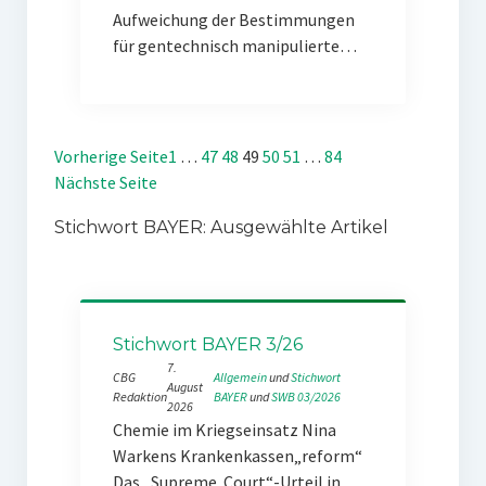
Aufweichung der Bestimmungen
für gentechnisch manipulierte…
Vorherige Seite
1
…
47
48
49
50
51
…
84
Nächste Seite
Stichwort BAYER: Ausgewählte Artikel
Stichwort BAYER 3/26
7.
CBG
Allgemein
 und 
Stichwort
August
Redaktion
BAYER
 und 
SWB 03/2026
2026
Chemie im Kriegseinsatz Nina
Warkens Krankenkassen„reform“
Das „Supreme Court“-Urteil in