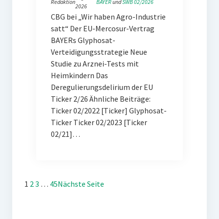
Redaktion
BAYER
 und 
SWB 02/2026
2026
CBG bei „Wir haben Agro-Industrie
satt“ Der EU-Mercosur-Vertrag
BAYERs Glyphosat-
Verteidigungsstrategie Neue
Studie zu Arznei-Tests mit
Heimkindern Das
Deregulierungsdelirium der EU
Ticker 2/26 Ähnliche Beiträge:
Ticker 02/2022 [Ticker] Glyphosat-
Ticker Ticker 02/2023 [Ticker
02/21]…
1
2
3
…
45
Nächste Seite