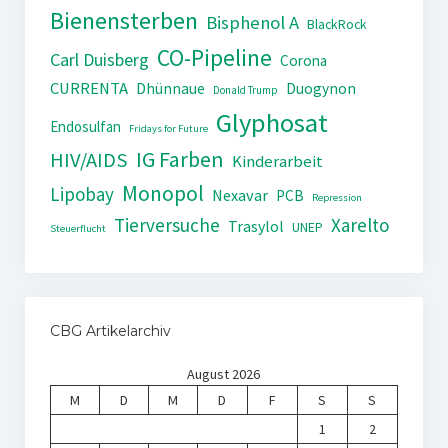
Bienensterben
Bisphenol A
BlackRock
CO-Pipeline
Carl Duisberg
Corona
CURRENTA
Dhünnaue
Duogynon
Donald Trump
Glyphosat
Endosulfan
Fridays for Future
IG Farben
HIV/AIDS
Kinderarbeit
Monopol
Lipobay
Nexavar
PCB
Repression
Tierversuche
Xarelto
Trasylol
UNEP
Steuerflucht
CBG Artikelarchiv
August 2026
M
D
M
D
F
S
S
1
2