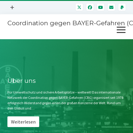
Menü
+
öffnen
Coordination gegen BAYER-Gefahren (
Mitmachen
Menü
Newsletter
öffnen
Presse
Kampagnen
Über uns
BAYER-Hauptversammlungen
Kontakt
Stichwort BAYER
Impressum
Über uns
Jahrestagung
Störfälle
Für Umweltschutz und sichere Arbeitsplätze – weltweit! Das internationale
Netzwerk der Coordination gegen BAYER-Gefahren (CBG) organisiert seit 1978
SPENDEN
erfolgreich Widerstand gegen einen der großen Konzerne der Welt. Rund um
den Globus und…
Weiterlesen