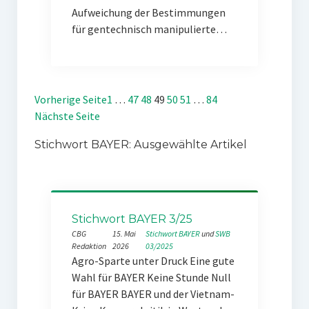
Aufweichung der Bestimmungen
für gentechnisch manipulierte…
Vorherige Seite
1
…
47
48
49
50
51
…
84
Nächste Seite
Stichwort BAYER: Ausgewählte Artikel
Stichwort BAYER 3/25
CBG
15. Mai
Stichwort BAYER
 und 
SWB
Redaktion
2026
03/2025
Agro-Sparte unter Druck Eine gute
Wahl für BAYER Keine Stunde Null
für BAYER BAYER und der Vietnam-