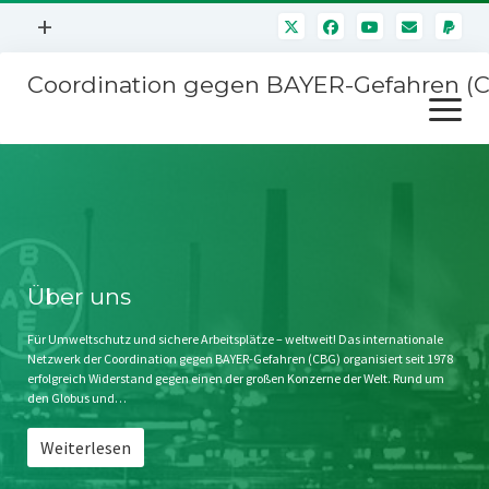
Menü
+
öffnen
Coordination gegen BAYER-Gefahren (
Mitmachen
Menü
Newsletter
öffnen
Presse
Kampagnen
Über uns
BAYER-Hauptversammlungen
Kontakt
Stichwort BAYER
Impressum
Über uns
Jahrestagung
Störfälle
Für Umweltschutz und sichere Arbeitsplätze – weltweit! Das internationale
Netzwerk der Coordination gegen BAYER-Gefahren (CBG) organisiert seit 1978
SPENDEN
erfolgreich Widerstand gegen einen der großen Konzerne der Welt. Rund um
den Globus und…
Weiterlesen