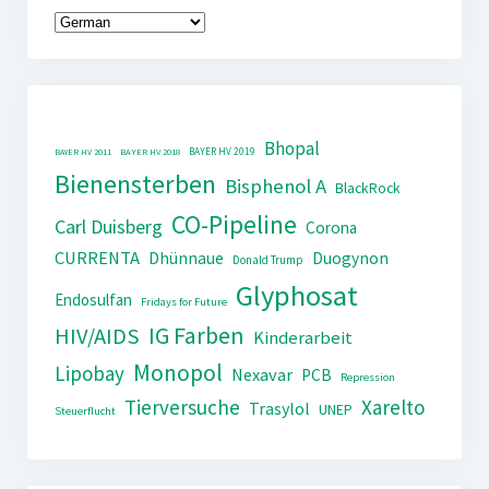
Bhopal
BAYER HV 2019
BAYER HV 2011
BAYER HV 2018
Bienensterben
Bisphenol A
BlackRock
CO-Pipeline
Carl Duisberg
Corona
CURRENTA
Dhünnaue
Duogynon
Donald Trump
Glyphosat
Endosulfan
Fridays for Future
IG Farben
HIV/AIDS
Kinderarbeit
Monopol
Lipobay
Nexavar
PCB
Repression
Tierversuche
Xarelto
Trasylol
UNEP
Steuerflucht