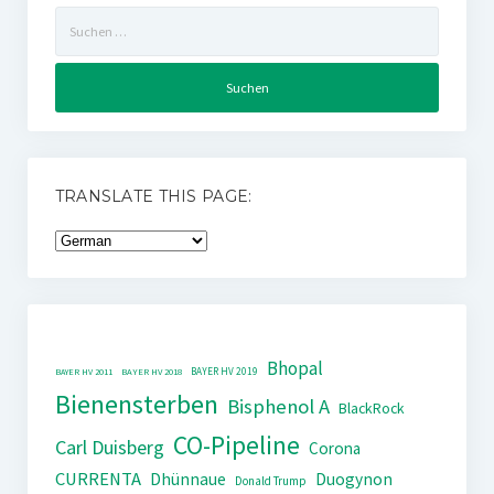
Suchen
nach:
TRANSLATE THIS PAGE:
Bhopal
BAYER HV 2019
BAYER HV 2011
BAYER HV 2018
Bienensterben
Bisphenol A
BlackRock
CO-Pipeline
Carl Duisberg
Corona
CURRENTA
Dhünnaue
Duogynon
Donald Trump