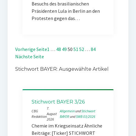
Besuchs des brasilianischen
Präsidenten Lula in Berlin an den
Protesten gegen das…
Vorherige Seite
1
…
48
49
50
51
52
…
84
Nächste Seite
Stichwort BAYER: Ausgewählte Artikel
Stichwort BAYER 3/26
7.
CBG
Allgemein
 und 
Stichwort
August
Redaktion
BAYER
 und 
SWB 03/2026
2026
Chemie im Kriegseinsatz Ähnliche
Beiträge: [Ticker] STICHWORT