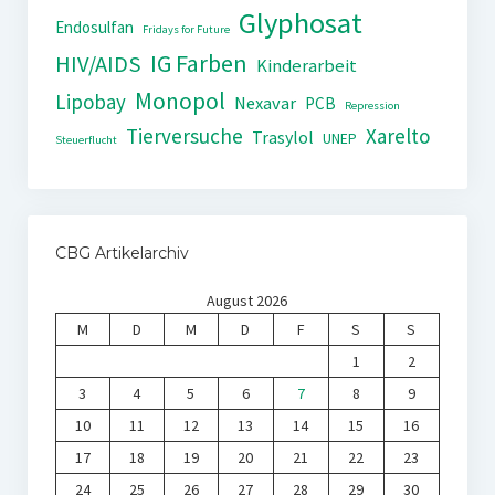
Glyphosat
Endosulfan
Fridays for Future
IG Farben
HIV/AIDS
Kinderarbeit
Monopol
Lipobay
Nexavar
PCB
Repression
Tierversuche
Xarelto
Trasylol
UNEP
Steuerflucht
CBG Artikelarchiv
August 2026
M
D
M
D
F
S
S
1
2
3
4
5
6
7
8
9
10
11
12
13
14
15
16
17
18
19
20
21
22
23
24
25
26
27
28
29
30