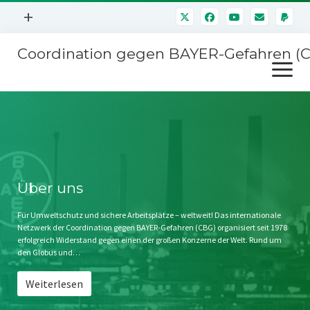
Menü
+
öffnen
Coordination gegen BAYER-Gefahren (
Mitmachen
Menü
Newsletter
öffnen
Presse
Kampagnen
Über uns
BAYER-Hauptversammlungen
Kontakt
Stichwort BAYER
Impressum
Über uns
Jahrestagung
Störfälle
Für Umweltschutz und sichere Arbeitsplätze – weltweit! Das internationale
Netzwerk der Coordination gegen BAYER-Gefahren (CBG) organisiert seit 1978
SPENDEN
erfolgreich Widerstand gegen einen der großen Konzerne der Welt. Rund um
den Globus und…
Weiterlesen