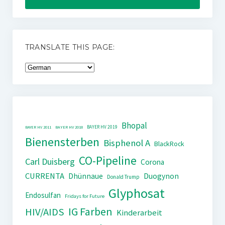
TRANSLATE THIS PAGE:
Bhopal
BAYER HV 2019
BAYER HV 2011
BAYER HV 2018
Bienensterben
Bisphenol A
BlackRock
CO-Pipeline
Carl Duisberg
Corona
CURRENTA
Dhünnaue
Duogynon
Donald Trump
Glyphosat
Endosulfan
Fridays for Future
IG Farben
HIV/AIDS
Kinderarbeit