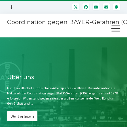
Menü
+
öffnen
Coordination gegen BAYER-Gefahren (
Mitmachen
Menü
Newsletter
öffnen
Presse
Kampagnen
Über uns
BAYER-Hauptversammlungen
Kontakt
Stichwort BAYER
Impressum
Über uns
Jahrestagung
Störfälle
Für Umweltschutz und sichere Arbeitsplätze – weltweit! Das internationale
Netzwerk der Coordination gegen BAYER-Gefahren (CBG) organisiert seit 1978
SPENDEN
erfolgreich Widerstand gegen einen der großen Konzerne der Welt. Rund um
den Globus und…
Weiterlesen