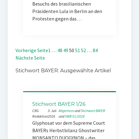
Besuchs des brasilianischen
Präsidenten Lula in Berlin an den
Protesten gegen das…
Vorherige Seite
1
…
48
49
50
51
52
…
84
Nächste Seite
Stichwort BAYER: Ausgewählte Artikel
Stichwort BAYER 1/26
CBG
3. Juli
Allgemein
 und 
Stichwort BAYER
Redaktion
2026
und 
SWB 01/2026
Glyphosat vor dem Supreme Court
BAYERs Herbstbilanz Ghostwriter
MONSANTO DUOGYNON – das