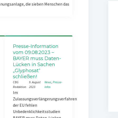
nungsanlage, die sieben Menschen das
Presse-Information
vom 09.08.2023 –
BAYER muss Daten-
Lücken in Sachen
„Glyphosat“
schließen!
CBG
9. August
News
, 
Presse-
Redaktion
2023
Infos
Im
Zulassungsverlängerungsverfahren
der EU fehlen
Unbedenklichkeitsstudien
BAYER muss Daten-Lücken