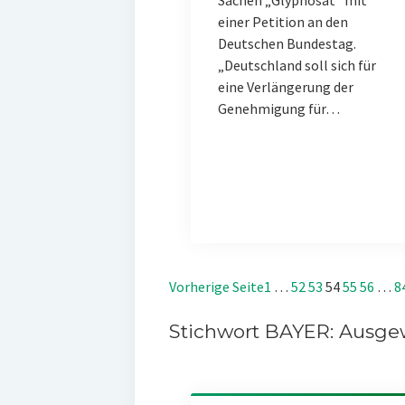
Sachen „Glyphosat“ mit
einer Petition an den
Deutschen Bundestag.
„Deutschland soll sich für
eine Verlängerung der
Genehmigung für…
Vorherige Seite
1
…
52
53
54
55
56
…
8
Stichwort BAYER: Ausgew