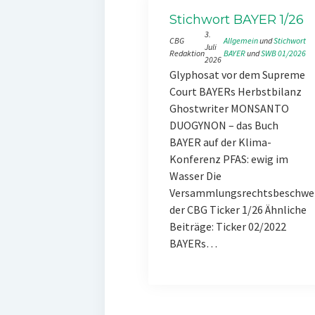
Stichwort BAYER 1/26
3.
CBG
Allgemein
 und 
Stichwort
Juli
Redaktion
BAYER
 und 
SWB 01/2026
2026
Glyphosat vor dem Supreme
Court BAYERs Herbstbilanz
Ghostwriter MONSANTO
DUOGYNON – das Buch
BAYER auf der Klima-
Konferenz PFAS: ewig im
Wasser Die
Versammlungsrechtsbeschwe
der CBG Ticker 1/26 Ähnliche
Beiträge: Ticker 02/2022
BAYERs…