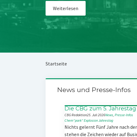
Weiterlesen
Startseite
News und Presse-Infos
Die CBG zum 5. Jahrestag
CBG Redaktion
25. Juli 2026
News
, 
Presse-Infos
Chem“park“
Explosion
Jahrestag
Nichts gelernt Fünf Jahre nach d
stehen die Zeichen wieder auf Busi