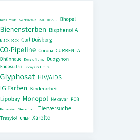
Bhopal
BAYER HV 2019
BAYER HV 2011
BAYER HV 2018
Bienensterben
Bisphenol A
Carl Duisberg
BlackRock
CO-Pipeline
CURRENTA
Corona
Dhünnaue
Duogynon
Donald Trump
Endosulfan
Fridays for Future
Glyphosat
HIV/AIDS
IG Farben
Kinderarbeit
Monopol
Lipobay
Nexavar
PCB
Tierversuche
Repression
Steuerflucht
Xarelto
Trasylol
UNEP