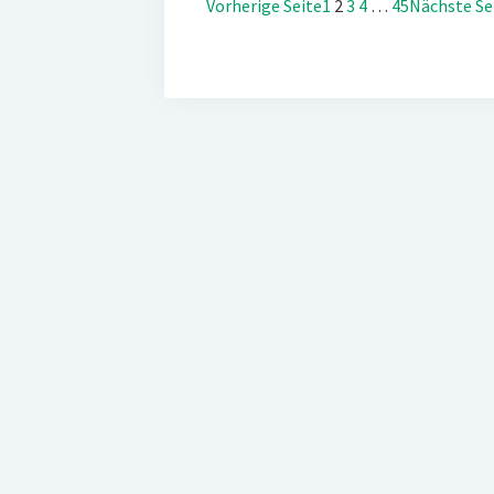
Vorherige Seite
1
2
3
4
…
45
Nächste Se