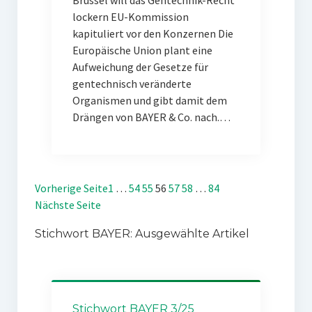
Brüssel will das Gentechnik-Recht
lockern EU-Kommission
kapituliert vor den Konzernen Die
Europäische Union plant eine
Aufweichung der Gesetze für
gentechnisch veränderte
Organismen und gibt damit dem
Drängen von BAYER & Co. nach.…
Vorherige Seite
1
…
54
55
56
57
58
…
84
Nächste Seite
Stichwort BAYER: Ausgewählte Artikel
Stichwort BAYER 3/25