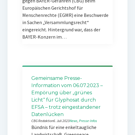
gegen BAYER-Gefahren (CBG) beim
Europäischen Gerichtshof für
Menschenrechte (EGMR) eine Beschwerde
in Sachen „Versammlungsrecht“
eingereicht. Hintergrund war, dass der
BAYER-Konzern im…
Gemeinsame Presse-
Information vom 06.07.2023 –
Empörung über „grünes
Licht“ für Glyphosat durch
EFSA – trotz eingestandener
Datenlücken
CBG Redaktion
6. Juli 2023
News
, 
Presse-Infos
Bündnis für eine enkeltaugliche
Landwirtschaft, Greenpeace,