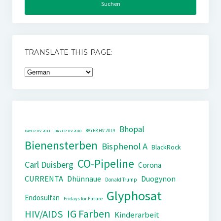
TRANSLATE THIS PAGE:
Bhopal
BAYER HV 2019
BAYER HV 2011
BAYER HV 2018
Bienensterben
Bisphenol A
BlackRock
CO-Pipeline
Carl Duisberg
Corona
CURRENTA
Dhünnaue
Duogynon
Donald Trump
Glyphosat
Endosulfan
Fridays for Future
IG Farben
HIV/AIDS
Kinderarbeit