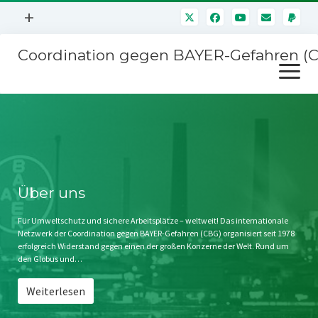
Menü
+
öffnen
Coordination gegen BAYER-Gefahren (
Mitmachen
Menü
Newsletter
öffnen
Presse
Kampagnen
Über uns
BAYER-Hauptversammlungen
Kontakt
Stichwort BAYER
Impressum
Über uns
Jahrestagung
Störfälle
Für Umweltschutz und sichere Arbeitsplätze – weltweit! Das internationale
Netzwerk der Coordination gegen BAYER-Gefahren (CBG) organisiert seit 1978
SPENDEN
erfolgreich Widerstand gegen einen der großen Konzerne der Welt. Rund um
den Globus und…
Weiterlesen