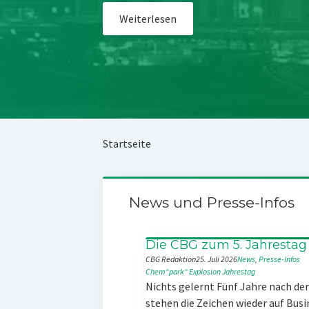
Weiterlesen
Startseite
News und Presse-Infos
Die CBG zum 5. Jahrestag
CBG Redaktion
25. Juli 2026
News
, 
Presse-Infos
Chem“park“
Explosion
Jahrestag
Nichts gelernt Fünf Jahre nach d
stehen die Zeichen wieder auf Busi