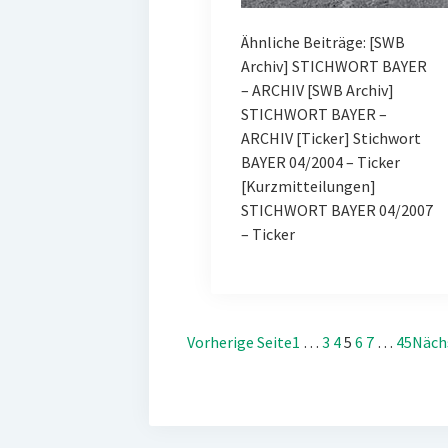
Ähnliche Beiträge: [SWB
Archiv] STICHWORT BAYER
– ARCHIV [SWB Archiv]
STICHWORT BAYER –
ARCHIV [Ticker] Stichwort
BAYER 04/2004 – Ticker
[Kurzmitteilungen]
STICHWORT BAYER 04/2007
– Ticker
Vorherige Seite
1
…
3
4
5
6
7
…
45
Näch