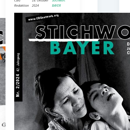
CBG
18. Oktober
Stichwort
Redaktion
2024
BAYER