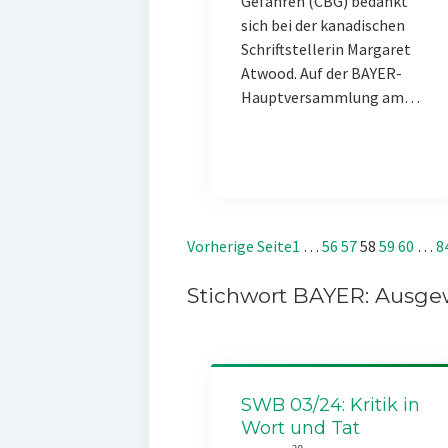
Gefahren (CBG) bedankt
sich bei der kanadischen
Schriftstellerin Margaret
Atwood. Auf der BAYER-
Hauptversammlung am…
Vorherige Seite
1
…
56
57
58
59
60
…
8
Stichwort BAYER: Ausgew
SWB 03/24: Kritik in
Wort und Tat