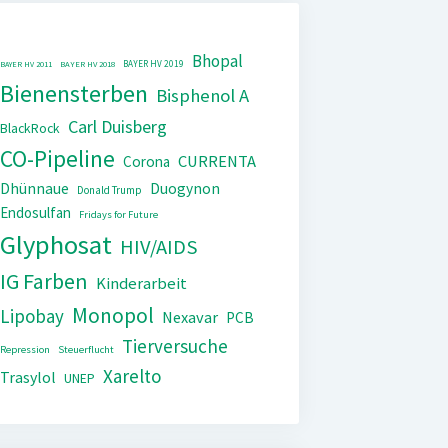
Bhopal
BAYER HV 2019
BAYER HV 2011
BAYER HV 2018
Bienensterben
Bisphenol A
Carl Duisberg
BlackRock
CO-Pipeline
CURRENTA
Corona
Dhünnaue
Duogynon
Donald Trump
Endosulfan
Fridays for Future
Glyphosat
HIV/AIDS
IG Farben
Kinderarbeit
Monopol
Lipobay
Nexavar
PCB
Tierversuche
Repression
Steuerflucht
Xarelto
Trasylol
UNEP