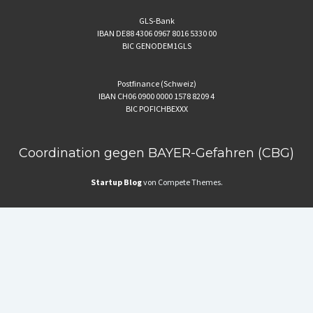
GLS-Bank
IBAN DE88 4306 0967 8016 5330 00
BIC GENODEM1GLS
Postfinance (Schweiz)
IBAN CH06 0900 0000 1578 8209 4
BIC POFICHBEXXX
Coordination gegen BAYER-Gefahren (CBG)
Startup Blog
von Compete Themes.