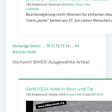
CBG Redaktion
20. Dezember 2021
News
, 
Presse-Infos
CURRENTA
Bezirksregierung stellt Weichen für einfachen Ne
Chem„parks“ kamen am 27. Juli sieben Menschen
Vorherige Seite
1
…
70
71
72
73
74
…
84
Nächste Seite
Stichwort BAYER: Ausgewählte Artikel
SWB 03/24: Kritik in Wort und Tat
CBG Redaktion
29. Oktober 2024
Stichwort BAYER
 und 
SWB 03/24