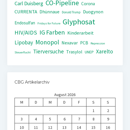
CO-Pipeline
Carl Duisberg
Corona
CURRENTA
Dhünnaue
Duogynon
Donald Trump
Glyphosat
Endosulfan
Fridays for Future
IG Farben
HIV/AIDS
Kinderarbeit
Monopol
Lipobay
Nexavar
PCB
Repression
Tierversuche
Xarelto
Trasylol
UNEP
Steuerflucht
CBG Artikelarchiv
August 2026
M
D
M
D
F
S
S
1
2
3
4
5
6
7
8
9
10
11
12
13
14
15
16