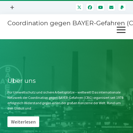
Menü
+
öffnen
Coordination gegen BAYER-Gefahren (
Mitmachen
Menü
Newsletter
öffnen
Presse
Kampagnen
Über uns
BAYER-Hauptversammlungen
Kontakt
Stichwort BAYER
Impressum
Über uns
Jahrestagung
Störfälle
Für Umweltschutz und sichere Arbeitsplätze – weltweit! Das internationale
Netzwerk der Coordination gegen BAYER-Gefahren (CBG) organisiert seit 1978
SPENDEN
erfolgreich Widerstand gegen einen der großen Konzerne der Welt. Rund um
den Globus und…
Weiterlesen