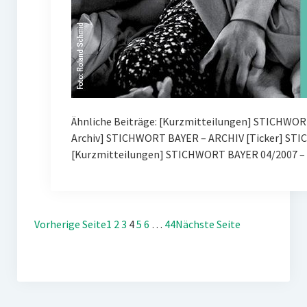
Ähnliche Beiträge: [Kurzmitteilungen] STICHWOR
Archiv] STICHWORT BAYER – ARCHIV [Ticker] ST
[Kurzmitteilungen] STICHWORT BAYER 04/2007 – 
Vorherige Seite
1
2
3
4
5
6
…
44
Nächste Seite