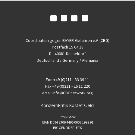
Coordination gegen BAYER-Gefahren e.V. (CBG)
Postfach 15 04 18
D - 40081 Düsseldorf
Deutschland / Germany / Alemania
Fon
+49-(0)211 - 33 39 11
Fax
+49-(0)211 - 26 11 220
eMail
info@CBGnetwork.org
Konzernkritik kostet Geld!
EthikBank
IBAN DE94 8309 4495 0003 1999 91
BIC GENODEF1ETK