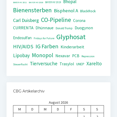
Bhopal
BAYER HV 2019
BAYER HV 2011
BAYER HV 2018
Bienensterben
Bisphenol A
BlackRock
CO-Pipeline
Carl Duisberg
Corona
CURRENTA
Dhünnaue
Duogynon
Donald Trump
Glyphosat
Endosulfan
Fridays for Future
IG Farben
HIV/AIDS
Kinderarbeit
Monopol
Lipobay
Nexavar
PCB
Repression
Tierversuche
Xarelto
Trasylol
UNEP
Steuerflucht
CBG Artikelarchiv
August 2026
M
D
M
D
F
S
S
1
2