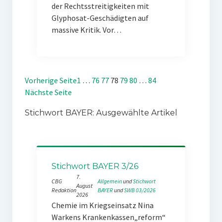
der Rechtsstreitigkeiten mit
Glyphosat-Geschädigten auf
massive Kritik. Vor…
Vorherige Seite
1
…
76
77
78
79
80
…
84
Nächste Seite
Stichwort BAYER: Ausgewählte Artikel
Stichwort BAYER 3/26
7.
CBG
Allgemein
 und 
Stichwort
August
Redaktion
BAYER
 und 
SWB 03/2026
2026
Chemie im Kriegseinsatz Nina
Warkens Krankenkassen„reform“