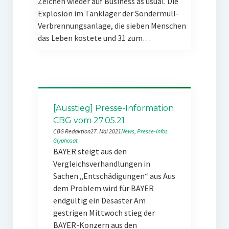
Zeichen wieder auf Business as usual. Die
Explosion im Tanklager der Sondermüll-
Verbrennungsanlage, die sieben Menschen
das Leben kostete und 31 zum…
[Ausstieg] Presse-Information
CBG vom 27.05.21
CBG Redaktion
27. Mai 2021
News
, 
Presse-Infos
Glyphosat
BAYER steigt aus den
Vergleichsverhandlungen in
Sachen „Entschädigungen“ aus Aus
dem Problem wird für BAYER
endgültig ein Desaster Am
gestrigen Mittwoch stieg der
BAYER-Konzern aus den