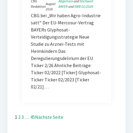
CBG
Allgemein
 und 
Stichwort
August
Redaktion
BAYER
 und 
SWB 02/2026
2026
CBG bei „Wir haben Agro-Industrie
satt“ Der EU-Mercosur-Vertrag
BAYERs Glyphosat-
Verteidigungsstrategie Neue
Studie zu Arznei-Tests mit
Heimkindern Das
Deregulierungsdelirium der EU
Ticker 2/26 Ähnliche Beiträge:
Ticker 02/2022 [Ticker] Glyphosat-
Ticker Ticker 02/2023 [Ticker
02/21]…
1
2
3
…
45
Nächste Seite