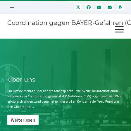
Menü
+
öffnen
Coordination gegen BAYER-Gefahren (
Mitmachen
Menü
Newsletter
öffnen
Presse
Kampagnen
Über uns
BAYER-Hauptversammlungen
Kontakt
Stichwort BAYER
Impressum
Über uns
Jahrestagung
Störfälle
Für Umweltschutz und sichere Arbeitsplätze – weltweit! Das internationale
Netzwerk der Coordination gegen BAYER-Gefahren (CBG) organisiert seit 1978
SPENDEN
erfolgreich Widerstand gegen einen der großen Konzerne der Welt. Rund um
den Globus und…
Weiterlesen