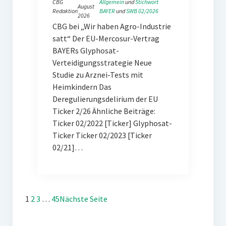
CBG
Allgemein
 und 
Stichwort
August
Redaktion
BAYER
 und 
SWB 02/2026
2026
CBG bei „Wir haben Agro-Industrie
satt“ Der EU-Mercosur-Vertrag
BAYERs Glyphosat-
Verteidigungsstrategie Neue
Studie zu Arznei-Tests mit
Heimkindern Das
Deregulierungsdelirium der EU
Ticker 2/26 Ähnliche Beiträge:
Ticker 02/2022 [Ticker] Glyphosat-
Ticker Ticker 02/2023 [Ticker
02/21]…
1
2
3
…
45
Nächste Seite