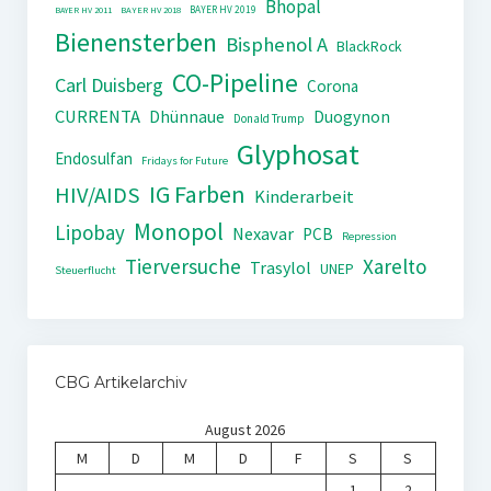
Bhopal
BAYER HV 2019
BAYER HV 2011
BAYER HV 2018
Bienensterben
Bisphenol A
BlackRock
CO-Pipeline
Carl Duisberg
Corona
CURRENTA
Dhünnaue
Duogynon
Donald Trump
Glyphosat
Endosulfan
Fridays for Future
IG Farben
HIV/AIDS
Kinderarbeit
Monopol
Lipobay
Nexavar
PCB
Repression
Tierversuche
Xarelto
Trasylol
UNEP
Steuerflucht
CBG Artikelarchiv
August 2026
M
D
M
D
F
S
S
1
2