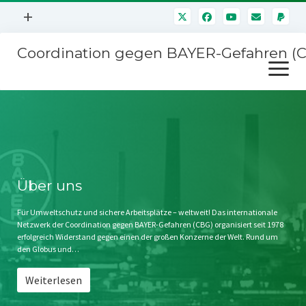
Menü
+
öffnen
Coordination gegen BAYER-Gefahren (
Mitmachen
Menü
Newsletter
öffnen
Presse
Kampagnen
Über uns
BAYER-Hauptversammlungen
Kontakt
Stichwort BAYER
Impressum
Über uns
Jahrestagung
Störfälle
Für Umweltschutz und sichere Arbeitsplätze – weltweit! Das internationale
Netzwerk der Coordination gegen BAYER-Gefahren (CBG) organisiert seit 1978
SPENDEN
erfolgreich Widerstand gegen einen der großen Konzerne der Welt. Rund um
den Globus und…
Weiterlesen