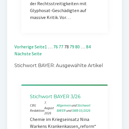
der Rechtsstreitigkeiten mit
Glyphosat-Geschädigten auf
massive Kritik. Vor…
Vorherige Seite
1
…
76
77
78
79
80
…
84
Nächste Seite
Stichwort BAYER: Ausgewählte Artikel
Stichwort BAYER 3/26
7.
CBG
Allgemein
 und 
Stichwort
August
Redaktion
BAYER
 und 
SWB 03/2026
2026
Chemie im Kriegseinsatz Nina
Warkens Krankenkassen„reform“