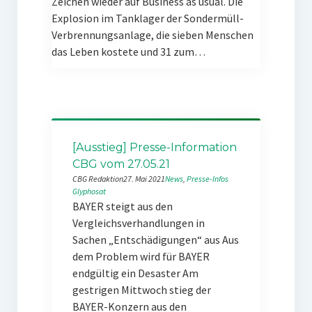
Zeichen wieder auf Business as usual. Die
Explosion im Tanklager der Sondermüll-
Verbrennungsanlage, die sieben Menschen
das Leben kostete und 31 zum…
[Ausstieg] Presse-Information
CBG vom 27.05.21
CBG Redaktion
27. Mai 2021
News
, 
Presse-Infos
Glyphosat
BAYER steigt aus den
Vergleichsverhandlungen in
Sachen „Entschädigungen“ aus Aus
dem Problem wird für BAYER
endgültig ein Desaster Am
gestrigen Mittwoch stieg der
BAYER-Konzern aus den