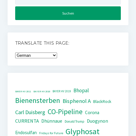
nach:
TRANSLATE THIS PAGE:
Bhopal
BAYER HV 2019
BAYER HV 2011
BAYER HV 2018
Bienensterben
Bisphenol A
BlackRock
CO-Pipeline
Carl Duisberg
Corona
CURRENTA
Dhünnaue
Duogynon
Donald Trump
Glyphosat
Endosulfan
Fridays for Future