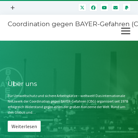
Menü
+
öffnen
Coordination gegen BAYER-Gefahren (
Mitmachen
Menü
Newsletter
öffnen
Presse
Kampagnen
Über uns
BAYER-Hauptversammlungen
Kontakt
Stichwort BAYER
Impressum
Über uns
Jahrestagung
Störfälle
Für Umweltschutz und sichere Arbeitsplätze – weltweit! Das internationale
Netzwerk der Coordination gegen BAYER-Gefahren (CBG) organisiert seit 1978
SPENDEN
erfolgreich Widerstand gegen einen der großen Konzerne der Welt. Rund um
den Globus und…
Weiterlesen