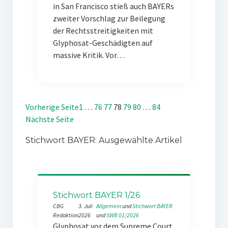
in San Francisco stieß auch BAYERs
zweiter Vorschlag zur Beilegung
der Rechtsstreitigkeiten mit
Glyphosat-Geschädigten auf
massive Kritik. Vor…
Vorherige Seite
1
…
76
77
78
79
80
…
84
Nächste Seite
Stichwort BAYER: Ausgewählte Artikel
Stichwort BAYER 1/26
CBG
3. Juli
Allgemein
 und 
Stichwort BAYER
Redaktion
2026
und 
SWB 01/2026
Glyphosat vor dem Supreme Court