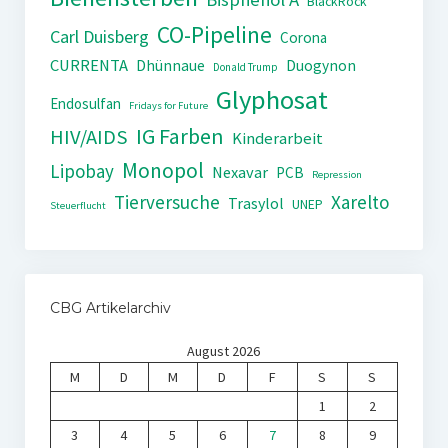
BlackRock
CO-Pipeline
Carl Duisberg
Corona
CURRENTA
Dhünnaue
Duogynon
Donald Trump
Glyphosat
Endosulfan
Fridays for Future
IG Farben
HIV/AIDS
Kinderarbeit
Monopol
Lipobay
Nexavar
PCB
Repression
Tierversuche
Xarelto
Trasylol
UNEP
Steuerflucht
CBG Artikelarchiv
August 2026
M
D
M
D
F
S
S
1
2
3
4
5
6
7
8
9