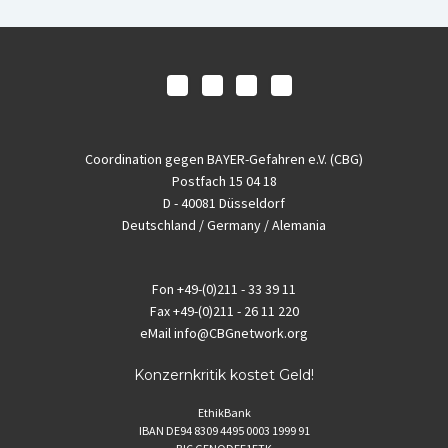
Coordination gegen BAYER-Gefahren e.V. (CBG)
Postfach 15 04 18
D - 40081 Düsseldorf
Deutschland / Germany / Alemania
Fon
+49-(0)211 - 33 39 11
Fax
+49-(0)211 - 26 11 220
eMail
info@CBGnetwork.org
Konzernkritik kostet Geld!
EthikBank
IBAN DE94 8309 4495 0003 1999 91