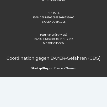
BIC GENODEF1ETK
GLS-Bank
IBAN DE88 4306 0967 8016 5330 00
BIC GENODEM1GLS
Postfinance (Schweiz)
IBAN CH06 0900 0000 1578 8209 4
BIC POFICHBEXXX
Coordination gegen BAYER-Gefahren (CBG)
Startup Blog
von Compete Themes.