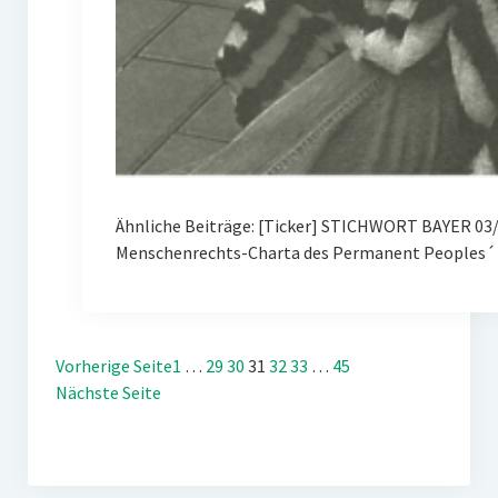
Ähnliche Beiträge: [Ticker] STICHWORT BAYER 03/
Menschenrechts-Charta des Permanent Peoples´ 
Vorherige Seite
1
…
29
30
31
32
33
…
45
Nächste Seite