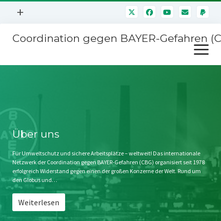
Menü
+
öffnen
Coordination gegen BAYER-Gefahren (
Mitmachen
Menü
Newsletter
öffnen
Presse
Kampagnen
Über uns
BAYER-Hauptversammlungen
Kontakt
Stichwort BAYER
Impressum
Über uns
Jahrestagung
Störfälle
Für Umweltschutz und sichere Arbeitsplätze – weltweit! Das internationale
Netzwerk der Coordination gegen BAYER-Gefahren (CBG) organisiert seit 1978
SPENDEN
erfolgreich Widerstand gegen einen der großen Konzerne der Welt. Rund um
den Globus und…
Weiterlesen