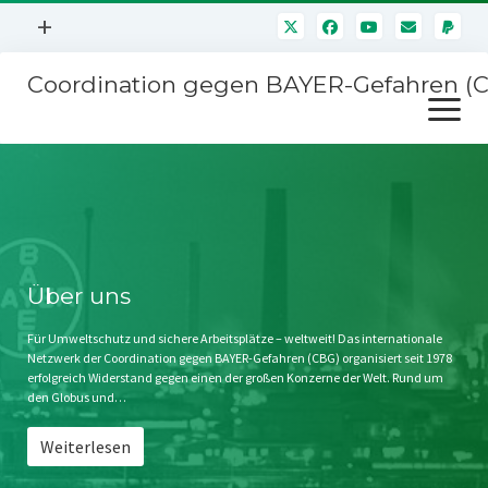
Menü
+
öffnen
Coordination gegen BAYER-Gefahren (
Mitmachen
Menü
Newsletter
öffnen
Presse
Kampagnen
Über uns
BAYER-Hauptversammlungen
Kontakt
Stichwort BAYER
Impressum
Über uns
Jahrestagung
Störfälle
Für Umweltschutz und sichere Arbeitsplätze – weltweit! Das internationale
Netzwerk der Coordination gegen BAYER-Gefahren (CBG) organisiert seit 1978
SPENDEN
erfolgreich Widerstand gegen einen der großen Konzerne der Welt. Rund um
den Globus und…
Weiterlesen