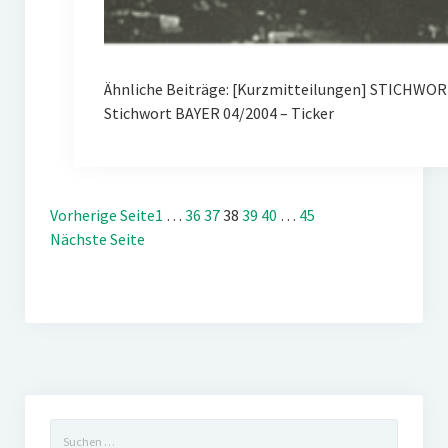
Ähnliche Beiträge: [Kurzmitteilungen] STICHWOR
Stichwort BAYER 04/2004 – Ticker
Vorherige Seite
1
…
36
37
38
39
40
…
45
Nächste Seite
Suchen