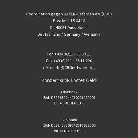
Coordination gegen BAYER-Gefahren e.V. (CBG)
Postfach 15 04 18
D - 40081 Düsseldorf
Deutschland / Germany / Alemania
Fon
+49-(0)211 - 33 39 11
Fax
+49-(0)211 - 26 11 220
eMail
info@CBGnetwork.org
Konzernkritik kostet Geld!
EthikBank
IBAN DE94 8309 4495 0003 1999 91
BIC GENODEF1ETK
GLS-Bank
IBAN DE88 4306 0967 8016 5330 00
BIC GENODEM1GLS