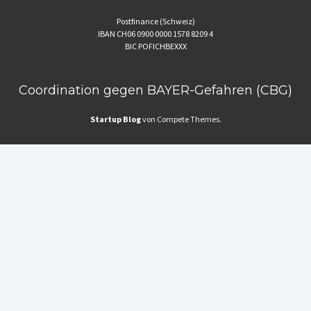
Postfinance (Schweiz)
IBAN CH06 0900 0000 1578 8209 4
BIC POFICHBEXXX
Coordination gegen BAYER-Gefahren (CBG)
Startup Blog
von Compete Themes.