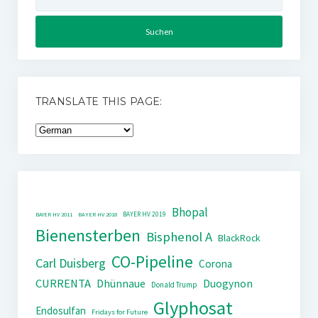
nach:
TRANSLATE THIS PAGE:
Bhopal
BAYER HV 2019
BAYER HV 2011
BAYER HV 2018
Bienensterben
Bisphenol A
BlackRock
CO-Pipeline
Carl Duisberg
Corona
CURRENTA
Dhünnaue
Duogynon
Donald Trump
Glyphosat
Endosulfan
Fridays for Future