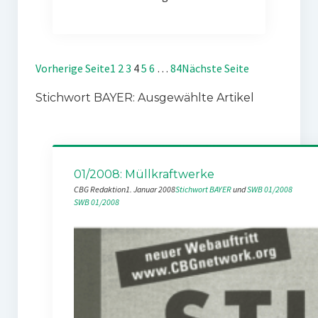
Vorherige Seite
1
2
3
4
5
6
…
84
Nächste Seite
Stichwort BAYER: Ausgewählte Artikel
01/2008: Müllkraftwerke
CBG Redaktion
1. Januar 2008
Stichwort BAYER
 und 
SWB 01/2008
SWB 01/2008