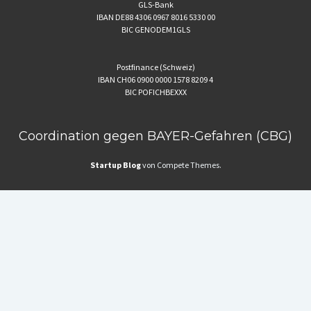
GLS-Bank
IBAN DE88 4306 0967 8016 5330 00
BIC GENODEM1GLS
Postfinance (Schweiz)
IBAN CH06 0900 0000 1578 8209 4
BIC POFICHBEXXX
Coordination gegen BAYER-Gefahren (CBG)
Startup Blog
von Compete Themes.