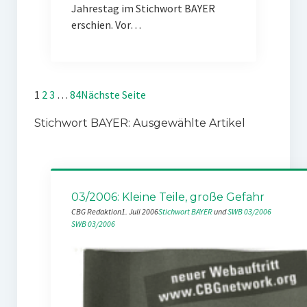
Jahrestag im Stichwort BAYER
erschien. Vor…
1
2
3
…
84
Nächste Seite
Stichwort BAYER: Ausgewählte Artikel
03/2006: Kleine Teile, große Gefahr
CBG Redaktion
1. Juli 2006
Stichwort BAYER
 und 
SWB 03/2006
SWB 03/2006