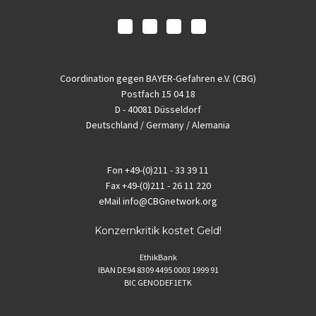
Coordination gegen BAYER-Gefahren e.V. (CBG)
Postfach 15 04 18
D - 40081 Düsseldorf
Deutschland / Germany / Alemania
Fon
+49-(0)211 - 33 39 11
Fax
+49-(0)211 - 26 11 220
eMail
info@CBGnetwork.org
Konzernkritik kostet Geld!
EthikBank
IBAN DE94 8309 4495 0003 1999 91
BIC GENODEF1ETK