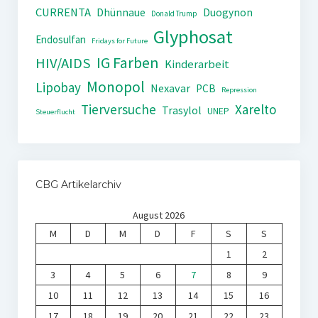
CURRENTA
Dhünnaue
Duogynon
Donald Trump
Glyphosat
Endosulfan
Fridays for Future
IG Farben
HIV/AIDS
Kinderarbeit
Monopol
Lipobay
Nexavar
PCB
Repression
Tierversuche
Xarelto
Trasylol
UNEP
Steuerflucht
CBG Artikelarchiv
August 2026
M
D
M
D
F
S
S
1
2
3
4
5
6
7
8
9
10
11
12
13
14
15
16
17
18
19
20
21
22
23