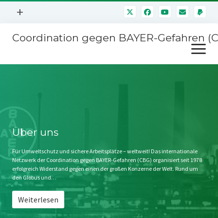
Menü
+
öffnen
Coordination gegen BAYER-Gefahren (
Mitmachen
Menü
Newsletter
öffnen
Presse
Kampagnen
Über uns
BAYER-Hauptversammlungen
Kontakt
Stichwort BAYER
Impressum
Über uns
Jahrestagung
Störfälle
Für Umweltschutz und sichere Arbeitsplätze – weltweit! Das internationale
Netzwerk der Coordination gegen BAYER-Gefahren (CBG) organisiert seit 1978
SPENDEN
erfolgreich Widerstand gegen einen der großen Konzerne der Welt. Rund um
den Globus und…
Weiterlesen