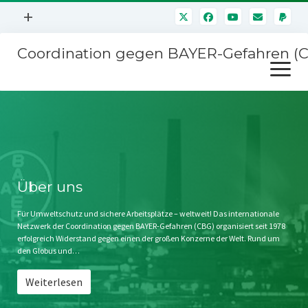
Menü
+
öffnen
Coordination gegen BAYER-Gefahren (
Mitmachen
Menü
Newsletter
öffnen
Presse
Kampagnen
Über uns
BAYER-Hauptversammlungen
Kontakt
Stichwort BAYER
Impressum
Über uns
Jahrestagung
Störfälle
Für Umweltschutz und sichere Arbeitsplätze – weltweit! Das internationale
Netzwerk der Coordination gegen BAYER-Gefahren (CBG) organisiert seit 1978
SPENDEN
erfolgreich Widerstand gegen einen der großen Konzerne der Welt. Rund um
den Globus und…
Weiterlesen