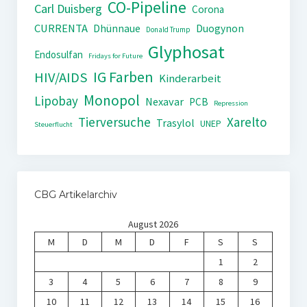
CO-Pipeline
Carl Duisberg
Corona
CURRENTA
Dhünnaue
Duogynon
Donald Trump
Glyphosat
Endosulfan
Fridays for Future
IG Farben
HIV/AIDS
Kinderarbeit
Monopol
Lipobay
Nexavar
PCB
Repression
Tierversuche
Xarelto
Trasylol
UNEP
Steuerflucht
CBG Artikelarchiv
August 2026
M
D
M
D
F
S
S
1
2
3
4
5
6
7
8
9
10
11
12
13
14
15
16