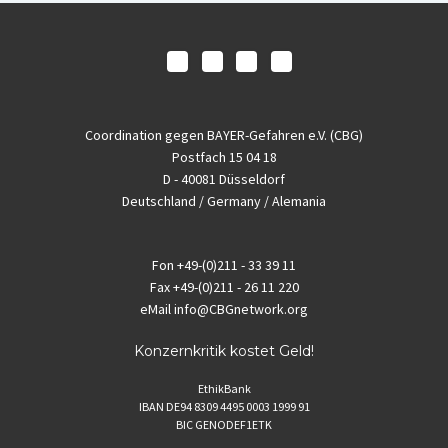
Coordination gegen BAYER-Gefahren e.V. (CBG)
Postfach 15 04 18
D - 40081 Düsseldorf
Deutschland / Germany / Alemania
Fon
+49-(0)211 - 33 39 11
Fax
+49-(0)211 - 26 11 220
eMail
info@CBGnetwork.org
Konzernkritik kostet Geld!
EthikBank
IBAN DE94 8309 4495 0003 1999 91
BIC GENODEF1ETK