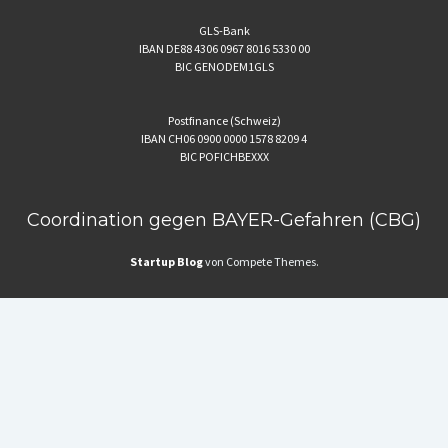
GLS-Bank
IBAN DE88 4306 0967 8016 5330 00
BIC GENODEM1GLS
Postfinance (Schweiz)
IBAN CH06 0900 0000 1578 8209 4
BIC POFICHBEXXX
Coordination gegen BAYER-Gefahren (CBG)
Startup Blog
von Compete Themes.