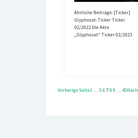
Ähnliche Beiträge: [Ticker]
Glyphosat-Ticker Ticker
02/2022 Die Akte
„Glyphosat“ Ticker 02/2023
Vorherige Seite
1
…
5
6
7
8
9
…
45
Näch