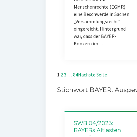
Menschenrechte (EGMR)
eine Beschwerde in Sachen
„Versammlungsrecht“
eingereicht. Hintergrund
war, dass der BAYER-
Konzern im…
1
2
3
…
84
Nächste Seite
Stichwort BAYER: Ausgew
SWB 04/2023:
BAYERs Altlasten
1.