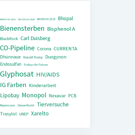
Bhopal
BAYER HV 2019
BAYER HV 2011
BAYER HV 2018
Bienensterben
Bisphenol A
Carl Duisberg
BlackRock
CO-Pipeline
CURRENTA
Corona
Dhünnaue
Duogynon
Donald Trump
Endosulfan
Fridays for Future
Glyphosat
HIV/AIDS
IG Farben
Kinderarbeit
Monopol
Lipobay
Nexavar
PCB
Tierversuche
Repression
Steuerflucht
Xarelto
Trasylol
UNEP