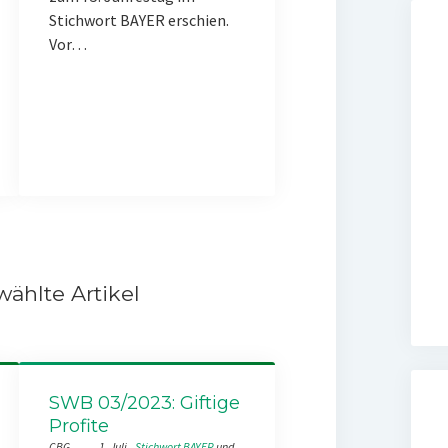
Stichwort BAYER erschien.
Vor…
ählte Artikel
SWB 03/2023: Giftige
Profite
CBG
1. Juli
Stichwort BAYER
 und 