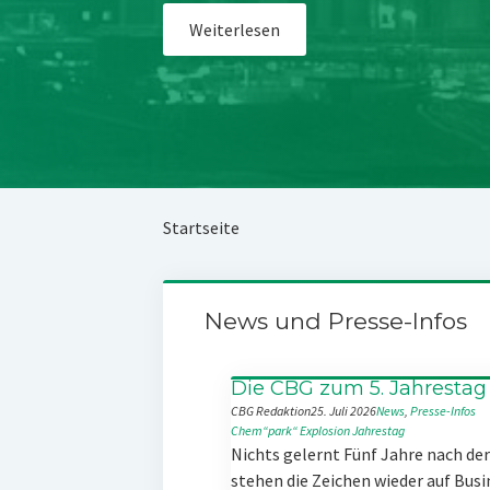
Weiterlesen
Startseite
News und Presse-Infos
Die CBG zum 5. Jahrestag
CBG Redaktion
25. Juli 2026
News
, 
Presse-Infos
Chem“park“
Explosion
Jahrestag
Nichts gelernt Fünf Jahre nach d
stehen die Zeichen wieder auf Busi