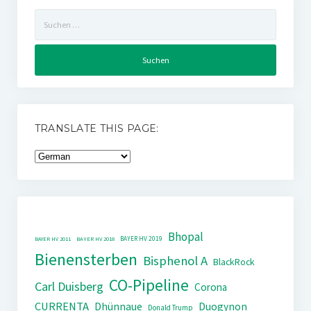
Suchen
nach:
TRANSLATE THIS PAGE:
Bhopal
BAYER HV 2019
BAYER HV 2011
BAYER HV 2018
Bienensterben
Bisphenol A
BlackRock
CO-Pipeline
Carl Duisberg
Corona
CURRENTA
Dhünnaue
Duogynon
Donald Trump