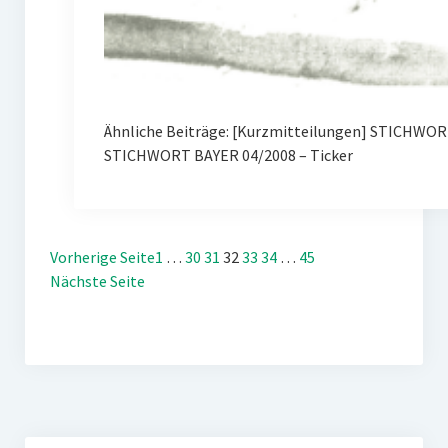
Ähnliche Beiträge: [Kurzmitteilungen] STICHWORT
STICHWORT BAYER 04/2008 – Ticker
Vorherige Seite
1
…
30
31
32
33
34
…
45
Nächste Seite