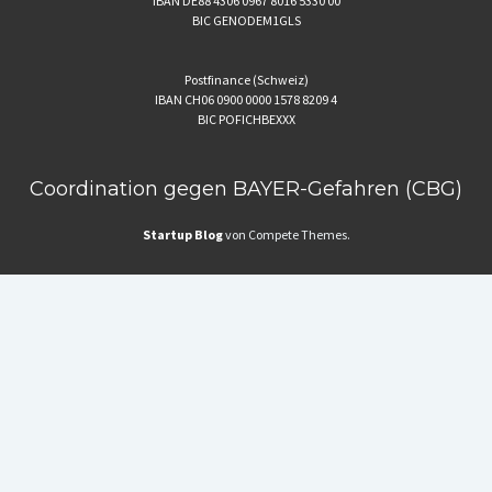
IBAN DE88 4306 0967 8016 5330 00
BIC GENODEM1GLS
Postfinance (Schweiz)
IBAN CH06 0900 0000 1578 8209 4
BIC POFICHBEXXX
Coordination gegen BAYER-Gefahren (CBG)
Startup Blog
von Compete Themes.