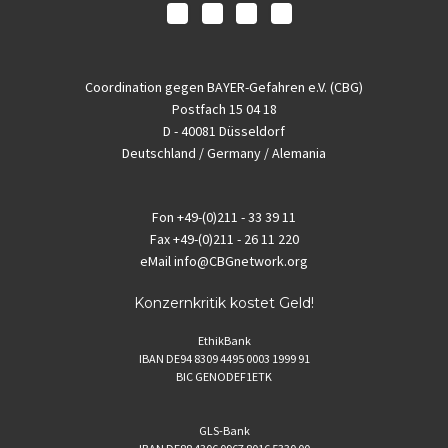
Coordination gegen BAYER-Gefahren e.V. (CBG)
Postfach 15 04 18
D - 40081 Düsseldorf
Deutschland / Germany / Alemania
Fon
+49-(0)211 - 33 39 11
Fax
+49-(0)211 - 26 11 220
eMail
info@CBGnetwork.org
Konzernkritik kostet Geld!
EthikBank
IBAN DE94 8309 4495 0003 1999 91
BIC GENODEF1ETK
GLS-Bank