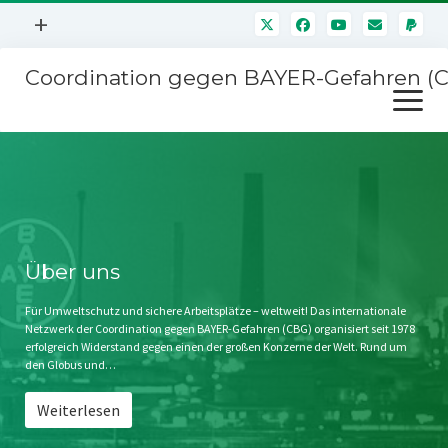
Menü
+
öffnen
Coordination gegen BAYER-Gefahren (
Mitmachen
Menü
Newsletter
öffnen
Presse
Kampagnen
Über uns
BAYER-Hauptversammlungen
Kontakt
Stichwort BAYER
Impressum
Über uns
Jahrestagung
Störfälle
Für Umweltschutz und sichere Arbeitsplätze – weltweit! Das internationale
Netzwerk der Coordination gegen BAYER-Gefahren (CBG) organisiert seit 1978
SPENDEN
erfolgreich Widerstand gegen einen der großen Konzerne der Welt. Rund um
den Globus und…
Weiterlesen