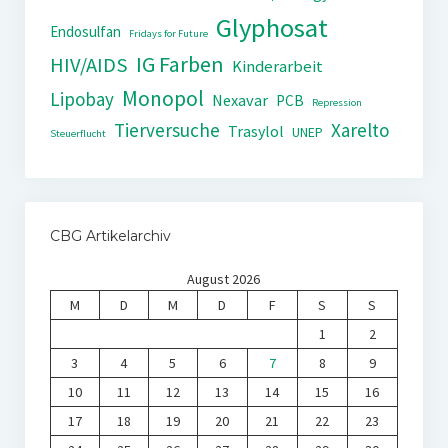
Glyphosat
Endosulfan
Fridays for Future
IG Farben
HIV/AIDS
Kinderarbeit
Monopol
Lipobay
Nexavar
PCB
Repression
Tierversuche
Xarelto
Trasylol
UNEP
Steuerflucht
CBG Artikelarchiv
August 2026
M
D
M
D
F
S
S
1
2
3
4
5
6
7
8
9
10
11
12
13
14
15
16
17
18
19
20
21
22
23