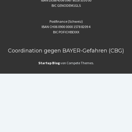
IBAN DE88 4306 0967 8016 5330 00
BIC GENODEM1GLS
Postfinance (Schweiz)
IBAN CH06 0900 0000 1578 8209 4
BIC POFICHBEXXX
Coordination gegen BAYER-Gefahren (CBG)
Startup Blog
von Compete Themes.