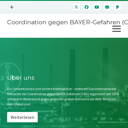
Menü
+
öffnen
Coordination gegen BAYER-Gefahren (
Mitmachen
Menü
Newsletter
öffnen
Presse
Kampagnen
Über uns
BAYER-Hauptversammlungen
Kontakt
Stichwort BAYER
Impressum
Über uns
Jahrestagung
Störfälle
Für Umweltschutz und sichere Arbeitsplätze – weltweit! Das internationale
Netzwerk der Coordination gegen BAYER-Gefahren (CBG) organisiert seit 1978
SPENDEN
erfolgreich Widerstand gegen einen der großen Konzerne der Welt. Rund um
den Globus und…
Weiterlesen