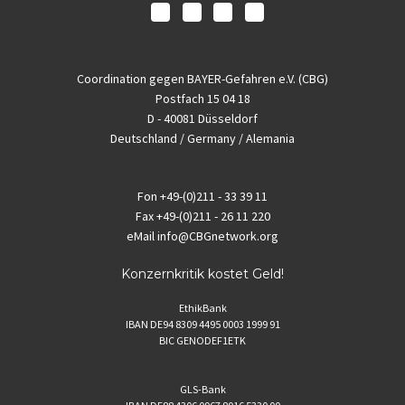
Coordination gegen BAYER-Gefahren e.V. (CBG)
Postfach 15 04 18
D - 40081 Düsseldorf
Deutschland / Germany / Alemania
Fon
+49-(0)211 - 33 39 11
Fax
+49-(0)211 - 26 11 220
eMail
info@CBGnetwork.org
Konzernkritik kostet Geld!
EthikBank
IBAN DE94 8309 4495 0003 1999 91
BIC GENODEF1ETK
GLS-Bank