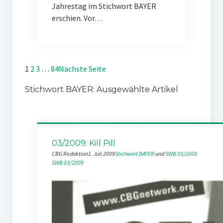
Jahrestag im Stichwort BAYER
erschien. Vor…
1
2
3
…
84
Nächste Seite
Stichwort BAYER: Ausgewählte Artikel
03/2009: Kill Pill
CBG Redaktion
1. Juli 2009
Stichwort BAYER
 und 
SWB 03/2009
SWB 03/2009