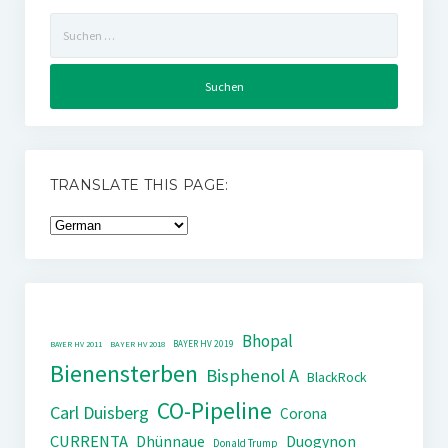
Suchen
nach:
TRANSLATE THIS PAGE:
Bhopal
BAYER HV 2019
BAYER HV 2011
BAYER HV 2018
Bienensterben
Bisphenol A
BlackRock
CO-Pipeline
Carl Duisberg
Corona
CURRENTA
Dhünnaue
Duogynon
Donald Trump