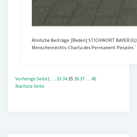
Ähnliche Beiträge: [Reden] STICHWORT BAYER 02/
Menschenrechts-Charta des Permanent Peoples´ 
Vorherige Seite
1
…
33
34
35
36
37
…
45
Nächste Seite