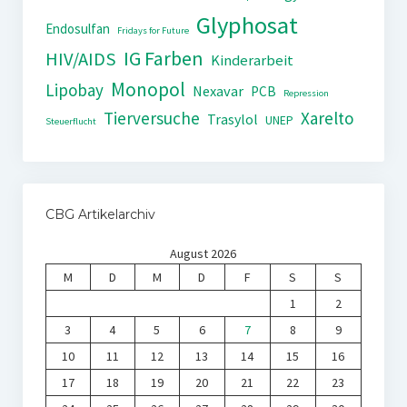
Glyphosat
Endosulfan
Fridays for Future
IG Farben
HIV/AIDS
Kinderarbeit
Monopol
Lipobay
Nexavar
PCB
Repression
Tierversuche
Xarelto
Trasylol
UNEP
Steuerflucht
CBG Artikelarchiv
August 2026
M
D
M
D
F
S
S
1
2
3
4
5
6
7
8
9
10
11
12
13
14
15
16
17
18
19
20
21
22
23