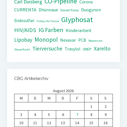
CO-Pipeline
Carl Duisberg
Corona
CURRENTA
Dhünnaue
Duogynon
Donald Trump
Glyphosat
Endosulfan
Fridays for Future
IG Farben
HIV/AIDS
Kinderarbeit
Monopol
Lipobay
Nexavar
PCB
Repression
Tierversuche
Xarelto
Trasylol
UNEP
Steuerflucht
CBG Artikelarchiv
August 2026
M
D
M
D
F
S
S
1
2
3
4
5
6
7
8
9
10
11
12
13
14
15
16