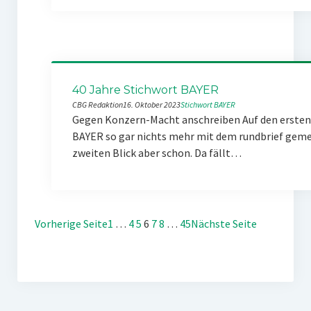
40 Jahre Stichwort BAYER
CBG Redaktion
16. Oktober 2023
Stichwort BAYER
Gegen Konzern-Macht anschreiben Auf den ersten 
BAYER so gar nichts mehr mit dem rundbrief gemei
zweiten Blick aber schon. Da fällt…
Vorherige Seite
1
…
4
5
6
7
8
…
45
Nächste Seite