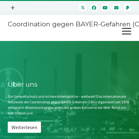
Menü
+
öffnen
Coordination gegen BAYER-Gefahren (
Mitmachen
Menü
Newsletter
öffnen
Presse
Kampagnen
Über uns
BAYER-Hauptversammlungen
Kontakt
Stichwort BAYER
Impressum
Über uns
Jahrestagung
Störfälle
Für Umweltschutz und sichere Arbeitsplätze – weltweit! Das internationale
Netzwerk der Coordination gegen BAYER-Gefahren (CBG) organisiert seit 1978
SPENDEN
erfolgreich Widerstand gegen einen der großen Konzerne der Welt. Rund um
den Globus und…
Weiterlesen