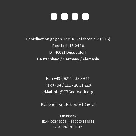
Coordination gegen BAYER-Gefahren e.V. (CBG)
Postfach 15 04 18
D - 40081 Düsseldorf
Deutschland / Germany / Alemania
Fon
+49-(0)211 - 33 39 11
Fax
+49-(0)211 - 26 11 220
eMail
info@CBGnetwork.org
Konzernkritik kostet Geld!
EthikBank
IBAN DE94 8309 4495 0003 1999 91
BIC GENODEF1ETK