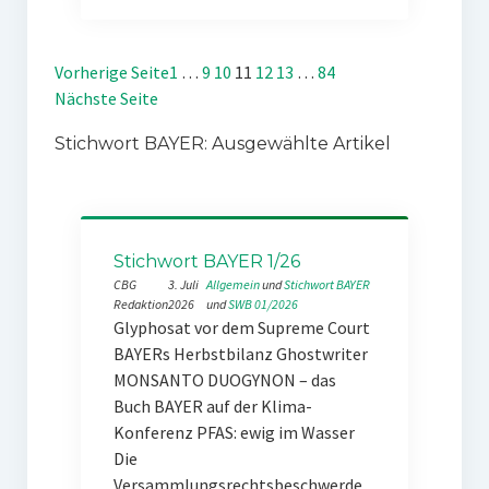
Vorherige Seite
1
…
9
10
11
12
13
…
84
Nächste Seite
Stichwort BAYER: Ausgewählte Artikel
Stichwort BAYER 1/26
CBG
3. Juli
Allgemein
 und 
Stichwort BAYER
Redaktion
2026
und 
SWB 01/2026
Glyphosat vor dem Supreme Court
BAYERs Herbstbilanz Ghostwriter
MONSANTO DUOGYNON – das
Buch BAYER auf der Klima-
Konferenz PFAS: ewig im Wasser
Die
Versammlungsrechtsbeschwerde