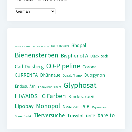
Bhopal
BAYER HV 2019
BAYER HV 2011
BAYER HV 2018
Bienensterben
Bisphenol A
BlackRock
CO-Pipeline
Carl Duisberg
Corona
CURRENTA
Dhünnaue
Duogynon
Donald Trump
Glyphosat
Endosulfan
Fridays for Future
IG Farben
HIV/AIDS
Kinderarbeit
Monopol
Lipobay
Nexavar
PCB
Repression
Tierversuche
Xarelto
Trasylol
UNEP
Steuerflucht