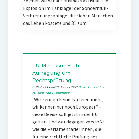
Zeichen wieder auf Business as usual. Die
Explosion im Tanklager der Sondermüll-
Verbrennungsanlage, die sieben Menschen
das Leben kostete und 31 zum…
EU-Mercosur-Vertrag:
Aufregung um
Rechtsprüfung
CBG Redaktion
28. Januar 2026
News
, 
Presse-Infos
EU-Mercosur-Abkommen
„Wir kennen keine Parteien mehr,
wir kennen nur noch Europäer“ –
diese Devise soll jetzt in der EU
gelten. Und wer dagegen verstößt,
wie die ParlamentarierInnen, die
für eine rechtliche Prüfung des…