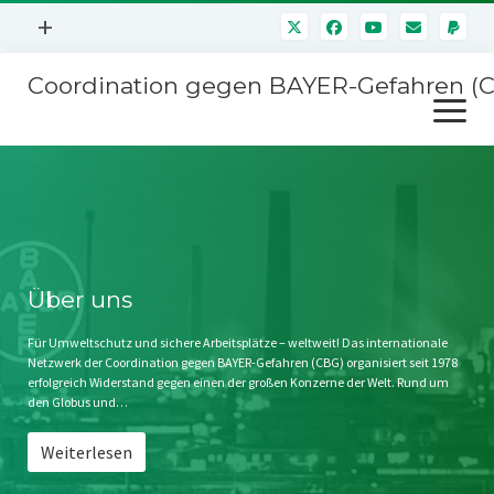
Menü
+
öffnen
Coordination gegen BAYER-Gefahren (
Mitmachen
Menü
Newsletter
öffnen
Presse
Kampagnen
Über uns
BAYER-Hauptversammlungen
Kontakt
Stichwort BAYER
Impressum
Über uns
Jahrestagung
Störfälle
Für Umweltschutz und sichere Arbeitsplätze – weltweit! Das internationale
Netzwerk der Coordination gegen BAYER-Gefahren (CBG) organisiert seit 1978
SPENDEN
erfolgreich Widerstand gegen einen der großen Konzerne der Welt. Rund um
den Globus und…
Weiterlesen