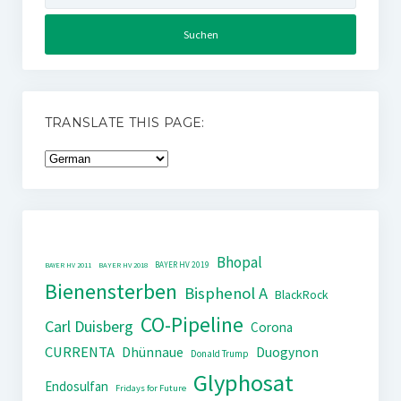
TRANSLATE THIS PAGE:
Bhopal
BAYER HV 2019
BAYER HV 2011
BAYER HV 2018
Bienensterben
Bisphenol A
BlackRock
CO-Pipeline
Carl Duisberg
Corona
CURRENTA
Dhünnaue
Duogynon
Donald Trump
Glyphosat
Endosulfan
Fridays for Future