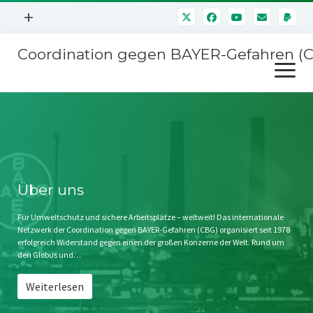
Menü
+
öffnen
Coordination gegen BAYER-Gefahren (
Mitmachen
Menü
Newsletter
öffnen
Presse
Kampagnen
Über uns
BAYER-Hauptversammlungen
Kontakt
Stichwort BAYER
Impressum
Über uns
Jahrestagung
Störfälle
Für Umweltschutz und sichere Arbeitsplätze – weltweit! Das internationale
Netzwerk der Coordination gegen BAYER-Gefahren (CBG) organisiert seit 1978
SPENDEN
erfolgreich Widerstand gegen einen der großen Konzerne der Welt. Rund um
den Globus und…
Weiterlesen