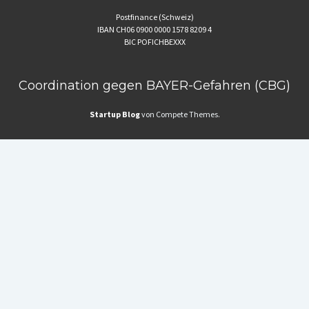
Postfinance (Schweiz)
IBAN CH06 0900 0000 1578 8209 4
BIC POFICHBEXXX
Coordination gegen BAYER-Gefahren (CBG)
Startup Blog
von Compete Themes.