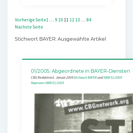
Vorherige Seite
1
…
9
10
11
12
13
…
84
Nächste Seite
Stichwort BAYER: Ausgewählte Artikel
01/2005: Abgeordnete in BAYER-Diensten
CBG Redaktion
1. Januar 2005
Stichwort BAYER
 und 
SWB 01/2005
Naproxen
SWB 01/2005