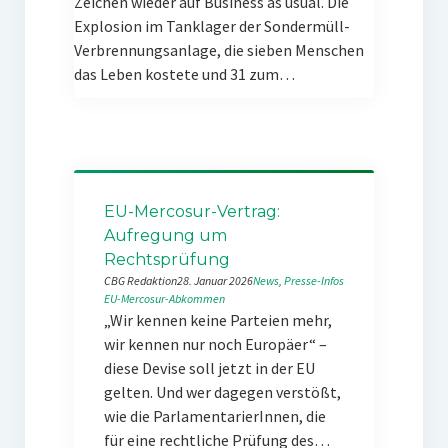
Zeichen wieder auf Business as usual. Die
Explosion im Tanklager der Sondermüll-
Verbrennungsanlage, die sieben Menschen
das Leben kostete und 31 zum…
EU-Mercosur-Vertrag:
Aufregung um
Rechtsprüfung
CBG Redaktion
28. Januar 2026
News
, 
Presse-Infos
EU-Mercosur-Abkommen
„Wir kennen keine Parteien mehr,
wir kennen nur noch Europäer“ –
diese Devise soll jetzt in der EU
gelten. Und wer dagegen verstößt,
wie die ParlamentarierInnen, die
für eine rechtliche Prüfung des…