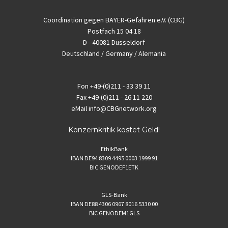
Coordination gegen BAYER-Gefahren e.V. (CBG)
Postfach 15 04 18
D - 40081 Düsseldorf
Deutschland / Germany / Alemania
Fon
+49-(0)211 - 33 39 11
Fax
+49-(0)211 - 26 11 220
eMail
info@CBGnetwork.org
Konzernkritik kostet Geld!
EthikBank
IBAN DE94 8309 4495 0003 1999 91
BIC GENODEF1ETK
GLS-Bank
IBAN DE88 4306 0967 8016 5330 00
BIC GENODEM1GLS