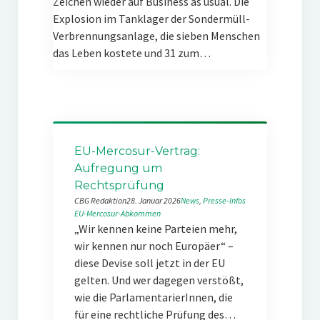
Zeichen wieder auf Business as usual. Die
Explosion im Tanklager der Sondermüll-
Verbrennungsanlage, die sieben Menschen
das Leben kostete und 31 zum…
EU-Mercosur-Vertrag:
Aufregung um
Rechtsprüfung
CBG Redaktion
28. Januar 2026
News
, 
Presse-Infos
EU-Mercosur-Abkommen
„Wir kennen keine Parteien mehr,
wir kennen nur noch Europäer“ –
diese Devise soll jetzt in der EU
gelten. Und wer dagegen verstößt,
wie die ParlamentarierInnen, die
für eine rechtliche Prüfung des…