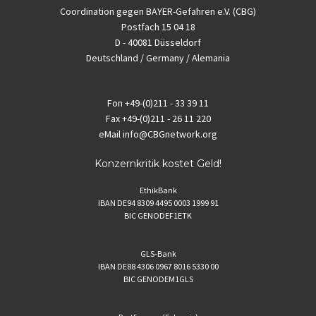
Coordination gegen BAYER-Gefahren e.V. (CBG)
Postfach 15 04 18
D - 40081 Düsseldorf
Deutschland / Germany / Alemania
Fon
+49-(0)211 - 33 39 11
Fax
+49-(0)211 - 26 11 220
eMail
info@CBGnetwork.org
Konzernkritik kostet Geld!
EthikBank
IBAN DE94 8309 4495 0003 1999 91
BIC GENODEF1ETK
GLS-Bank
IBAN DE88 4306 0967 8016 5330 00
BIC GENODEM1GLS