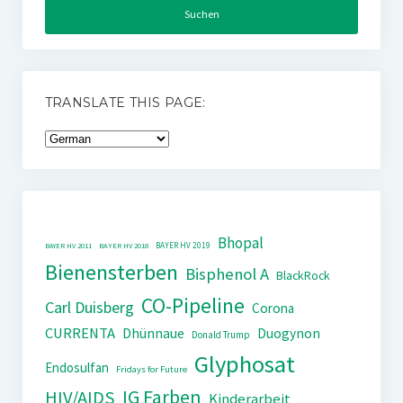
TRANSLATE THIS PAGE:
Bhopal
BAYER HV 2019
BAYER HV 2011
BAYER HV 2018
Bienensterben
Bisphenol A
BlackRock
CO-Pipeline
Carl Duisberg
Corona
CURRENTA
Dhünnaue
Duogynon
Donald Trump
Glyphosat
Endosulfan
Fridays for Future
IG Farben
HIV/AIDS
Kinderarbeit