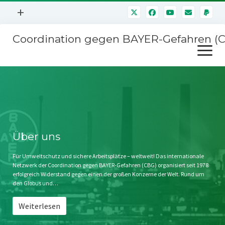
Menü
+
öffnen
Coordination gegen BAYER-Gefahren (
Mitmachen
Menü
Newsletter
öffnen
Presse
Kampagnen
Über uns
BAYER-Hauptversammlungen
Kontakt
Stichwort BAYER
Impressum
Über uns
Jahrestagung
Störfälle
Für Umweltschutz und sichere Arbeitsplätze – weltweit! Das internationale
Netzwerk der Coordination gegen BAYER-Gefahren (CBG) organisiert seit 1978
SPENDEN
erfolgreich Widerstand gegen einen der großen Konzerne der Welt. Rund um
den Globus und…
Weiterlesen