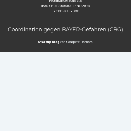
Postfinance (Schweiz)
IBAN CH06 0900 0000 1578 8209 4
BIC POFICHBEXXX
Coordination gegen BAYER-Gefahren (CBG)
Startup Blog
von Compete Themes.