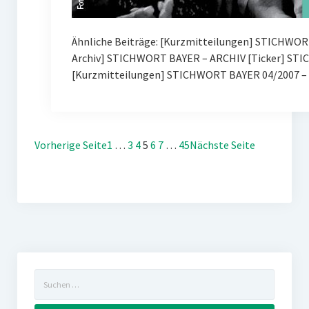
Ähnliche Beiträge: [Kurzmitteilungen] STICHWOR
Archiv] STICHWORT BAYER – ARCHIV [Ticker] ST
[Kurzmitteilungen] STICHWORT BAYER 04/2007 – 
Vorherige Seite
1
…
3
4
5
6
7
…
45
Nächste Seite
Suchen
nach: