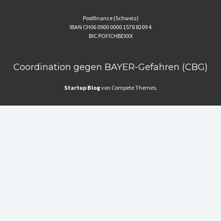
Postfinance (Schweiz)
IBAN CH06 0900 0000 1578 8209 4
BIC POFICHBEXXX
Coordination gegen BAYER-Gefahren (CBG)
Startup Blog
von Compete Themes.