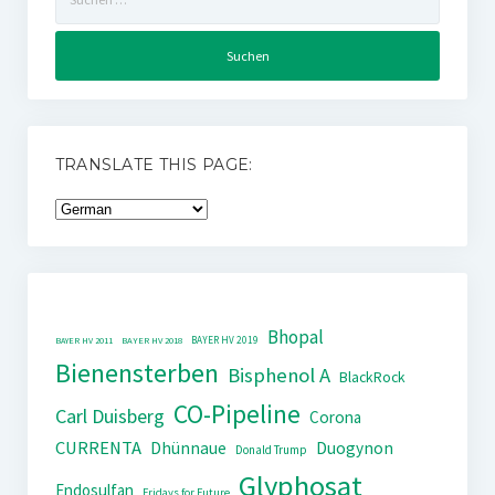
nach:
TRANSLATE THIS PAGE:
Bhopal
BAYER HV 2019
BAYER HV 2011
BAYER HV 2018
Bienensterben
Bisphenol A
BlackRock
CO-Pipeline
Carl Duisberg
Corona
CURRENTA
Dhünnaue
Duogynon
Donald Trump
Glyphosat
Endosulfan
Fridays for Future