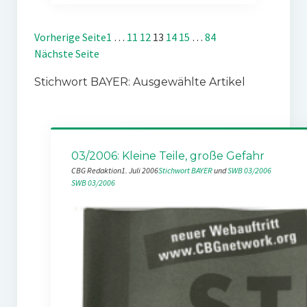
Vorherige Seite
1
…
11
12
13
14
15
…
84
Nächste Seite
Stichwort BAYER: Ausgewählte Artikel
03/2006: Kleine Teile, große Gefahr
CBG Redaktion
1. Juli 2006
Stichwort BAYER
 und 
SWB 03/2006
SWB 03/2006