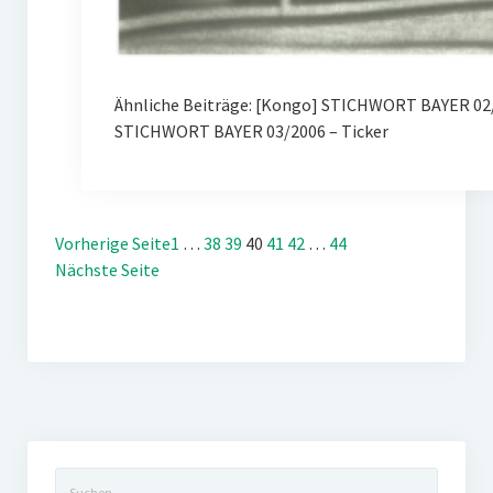
Ähnliche Beiträge: [Kongo] STICHWORT BAYER 02/
STICHWORT BAYER 03/2006 – Ticker
Vorherige Seite
1
…
38
39
40
41
42
…
44
Nächste Seite
Suchen