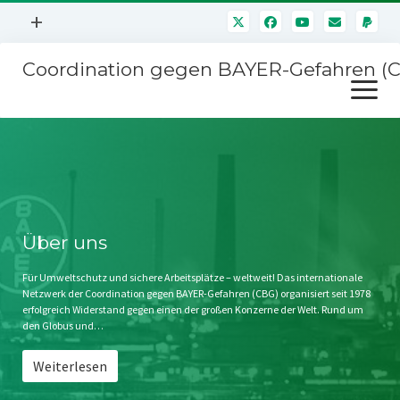
Menü
+
öffnen
Coordination gegen BAYER-Gefahren (
Mitmachen
Menü
Newsletter
öffnen
Presse
Kampagnen
Über uns
BAYER-Hauptversammlungen
Kontakt
Stichwort BAYER
Impressum
Über uns
Jahrestagung
Störfälle
Für Umweltschutz und sichere Arbeitsplätze – weltweit! Das internationale
Netzwerk der Coordination gegen BAYER-Gefahren (CBG) organisiert seit 1978
SPENDEN
erfolgreich Widerstand gegen einen der großen Konzerne der Welt. Rund um
den Globus und…
Weiterlesen