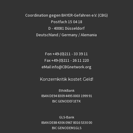
Coordination gegen BAYER-Gefahren e.V. (CBG)
Postfach 15 04 18
D - 40081 Düsseldorf
Deutschland / Germany / Alemania
Fon
+49-(0)211 - 33 39 11
Fax
+49-(0)211 - 26 11 220
eMail
info@CBGnetwork.org
Konzernkritik kostet Geld!
EthikBank
IBAN DE94 8309 4495 0003 1999 91
BIC GENODEF1ETK
GLS-Bank
IBAN DE88 4306 0967 8016 5330 00
BIC GENODEM1GLS