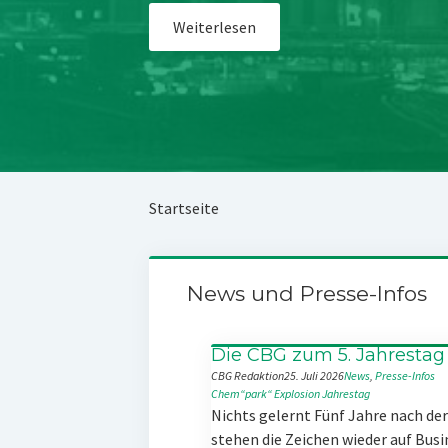
Weiterlesen
Startseite
News und Presse-Infos
Die CBG zum 5. Jahrestag
CBG Redaktion
25. Juli 2026
News
, 
Presse-Infos
Chem“park“
Explosion
Jahrestag
Nichts gelernt Fünf Jahre nach d
stehen die Zeichen wieder auf Busi