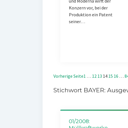
und Moderna wirft der
Konzern vor, bei der
Produktion ein Patent
seiner…
Vorherige Seite
1
…
12
13
14
15
16
…
8
Stichwort BAYER: Ausgew
01/2008:
Müllkraftwerke