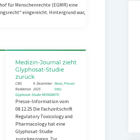
hof für Menschenrechte (EGMR) eine
gsrecht“ eingereicht. Hintergrund war,
Medizin-Journal zieht
Glyphosat-Studie
zurück
CBG
9. Dezember
News
, 
Presse-
Redaktion
2025
Infos
Glyphosat-Studie
MONSANTO
Presse-Information vom
08.12.25 Die Fachzeitschrift
Regulatory Toxicology and
Pharmacology hat eine
Glyphosat-Studie
zurückgezogen. Zur