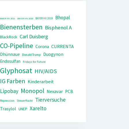
Bhopal
BAYER HV 2019
BAYER HV 2011
BAYER HV 2018
Bienensterben
Bisphenol A
Carl Duisberg
BlackRock
CO-Pipeline
CURRENTA
Corona
Dhünnaue
Duogynon
Donald Trump
Endosulfan
Fridays for Future
Glyphosat
HIV/AIDS
IG Farben
Kinderarbeit
Monopol
Lipobay
Nexavar
PCB
Tierversuche
Repression
Steuerflucht
Xarelto
Trasylol
UNEP