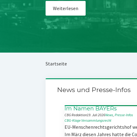
Weiterlesen
Startseite
News und Presse-Infos
Im Namen BAYERs
CBG Redaktion
19. Juli 2026
News
, 
Presse-Infos
CBG-Klage
Versammlungsrecht
EU-Menschenrechtsgerichtshof w
Im März diesen Jahres hatte die 