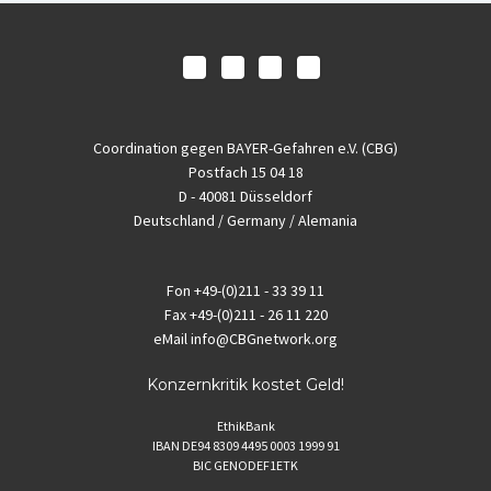
Coordination gegen BAYER-Gefahren e.V. (CBG)
Postfach 15 04 18
D - 40081 Düsseldorf
Deutschland / Germany / Alemania
Fon
+49-(0)211 - 33 39 11
Fax
+49-(0)211 - 26 11 220
eMail
info@CBGnetwork.org
Konzernkritik kostet Geld!
EthikBank
IBAN DE94 8309 4495 0003 1999 91
BIC GENODEF1ETK