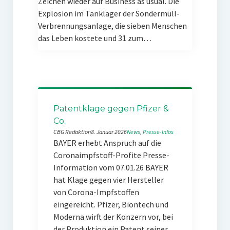
Zeichen wieder auf Business as usual. Die
Explosion im Tanklager der Sondermüll-
Verbrennungsanlage, die sieben Menschen
das Leben kostete und 31 zum…
Patentklage gegen Pfizer &
Co.
CBG Redaktion
8. Januar 2026
News
, 
Presse-Infos
BAYER erhebt Anspruch auf die
Coronaimpfstoff-Profite Presse-
Information vom 07.01.26 BAYER
hat Klage gegen vier Hersteller
von Corona-Impfstoffen
eingereicht. Pfizer, Biontech und
Moderna wirft der Konzern vor, bei
der Produktion ein Patent seiner…