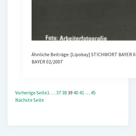
Ähnliche Beiträge: [Lipobay] STICHWORT BAYER 0
BAYER 02/2007
Vorherige Seite
1
…
37
38
39
40
41
…
45
Nächste Seite