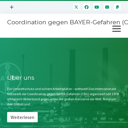
Menü
+
öffnen
Coordination gegen BAYER-Gefahren (
Mitmachen
Menü
Newsletter
öffnen
Presse
Kampagnen
Über uns
BAYER-Hauptversammlungen
Kontakt
Stichwort BAYER
Impressum
Über uns
Jahrestagung
Störfälle
Für Umweltschutz und sichere Arbeitsplätze – weltweit! Das internationale
Netzwerk der Coordination gegen BAYER-Gefahren (CBG) organisiert seit 1978
SPENDEN
erfolgreich Widerstand gegen einen der großen Konzerne der Welt. Rund um
den Globus und…
Weiterlesen