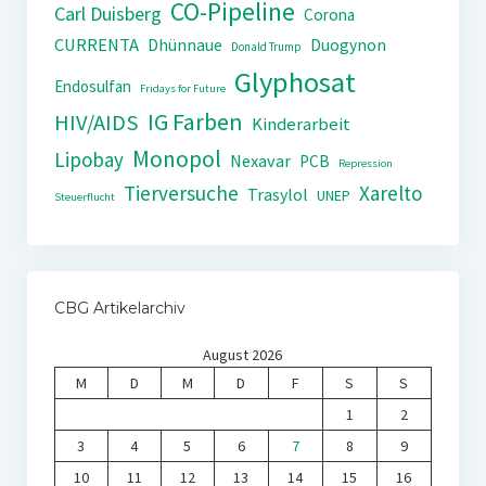
CO-Pipeline
Carl Duisberg
Corona
CURRENTA
Dhünnaue
Duogynon
Donald Trump
Glyphosat
Endosulfan
Fridays for Future
IG Farben
HIV/AIDS
Kinderarbeit
Monopol
Lipobay
Nexavar
PCB
Repression
Tierversuche
Xarelto
Trasylol
UNEP
Steuerflucht
CBG Artikelarchiv
August 2026
M
D
M
D
F
S
S
1
2
3
4
5
6
7
8
9
10
11
12
13
14
15
16