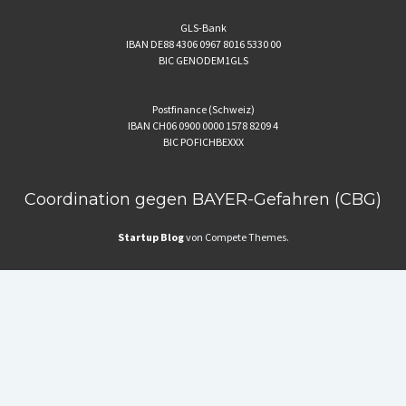
GLS-Bank
IBAN DE88 4306 0967 8016 5330 00
BIC GENODEM1GLS
Postfinance (Schweiz)
IBAN CH06 0900 0000 1578 8209 4
BIC POFICHBEXXX
Coordination gegen BAYER-Gefahren (CBG)
Startup Blog
von Compete Themes.