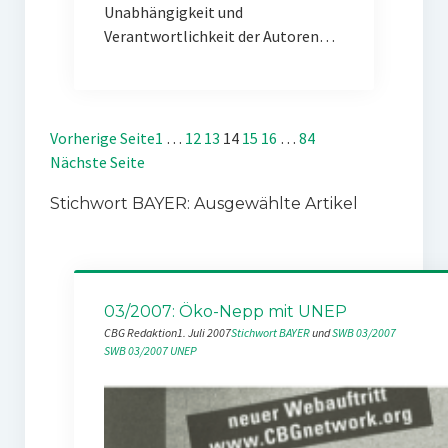
Unabhängigkeit und
Verantwortlichkeit der Autoren…
Vorherige Seite
1
…
12
13
14
15
16
…
84
Nächste Seite
Stichwort BAYER: Ausgewählte Artikel
03/2007: Öko-Nepp mit UNEP
CBG Redaktion
1. Juli 2007
Stichwort BAYER
 und 
SWB 03/2007
SWB 03/2007
UNEP