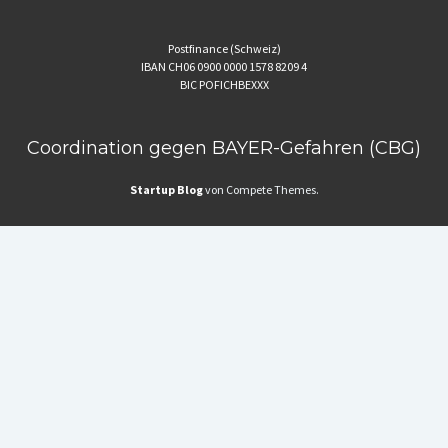
Postfinance (Schweiz)
IBAN CH06 0900 0000 1578 8209 4
BIC POFICHBEXXX
Coordination gegen BAYER-Gefahren (CBG)
Startup Blog
von Compete Themes.