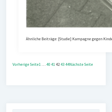
Ähnliche Beiträge: [Studie] Kampagne gegen Kin
Vorherige Seite
1
…
40
41
42
43
44
Nächste Seite
Suchen