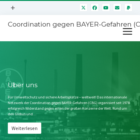
Menü
+
öffnen
Coordination gegen BAYER-Gefahren (
Mitmachen
Menü
Newsletter
öffnen
Presse
Kampagnen
Über uns
BAYER-Hauptversammlungen
Kontakt
Stichwort BAYER
Impressum
Über uns
Jahrestagung
Störfälle
Für Umweltschutz und sichere Arbeitsplätze – weltweit! Das internationale
Netzwerk der Coordination gegen BAYER-Gefahren (CBG) organisiert seit 1978
SPENDEN
erfolgreich Widerstand gegen einen der großen Konzerne der Welt. Rund um
den Globus und…
Weiterlesen