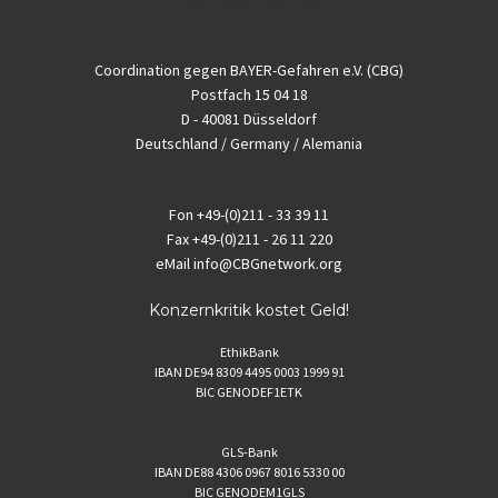
Coordination gegen BAYER-Gefahren e.V. (CBG)
Postfach 15 04 18
D - 40081 Düsseldorf
Deutschland / Germany / Alemania
Fon
+49-(0)211 - 33 39 11
Fax
+49-(0)211 - 26 11 220
eMail
info@CBGnetwork.org
Konzernkritik kostet Geld!
EthikBank
IBAN DE94 8309 4495 0003 1999 91
BIC GENODEF1ETK
GLS-Bank
IBAN DE88 4306 0967 8016 5330 00
BIC GENODEM1GLS