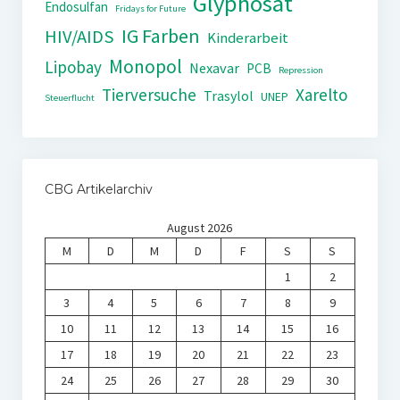
Glyphosat
Endosulfan
Fridays for Future
IG Farben
HIV/AIDS
Kinderarbeit
Monopol
Lipobay
Nexavar
PCB
Repression
Tierversuche
Xarelto
Trasylol
UNEP
Steuerflucht
CBG Artikelarchiv
August 2026
M
D
M
D
F
S
S
1
2
3
4
5
6
7
8
9
10
11
12
13
14
15
16
17
18
19
20
21
22
23
24
25
26
27
28
29
30