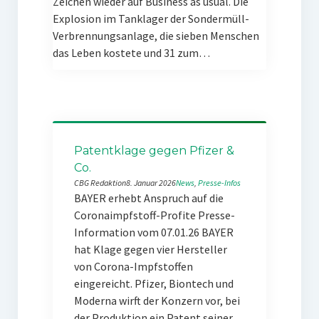
Zeichen wieder auf Business as usual. Die
Explosion im Tanklager der Sondermüll-
Verbrennungsanlage, die sieben Menschen
das Leben kostete und 31 zum…
Patentklage gegen Pfizer &
Co.
CBG Redaktion
8. Januar 2026
News
, 
Presse-Infos
BAYER erhebt Anspruch auf die
Coronaimpfstoff-Profite Presse-
Information vom 07.01.26 BAYER
hat Klage gegen vier Hersteller
von Corona-Impfstoffen
eingereicht. Pfizer, Biontech und
Moderna wirft der Konzern vor, bei
der Produktion ein Patent seiner…