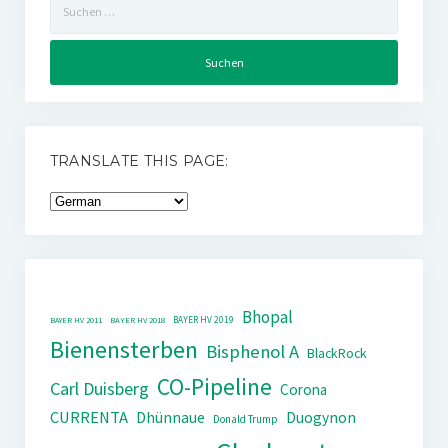
nach:
TRANSLATE THIS PAGE:
Bhopal
BAYER HV 2019
BAYER HV 2011
BAYER HV 2018
Bienensterben
Bisphenol A
BlackRock
CO-Pipeline
Carl Duisberg
Corona
CURRENTA
Dhünnaue
Duogynon
Donald Trump