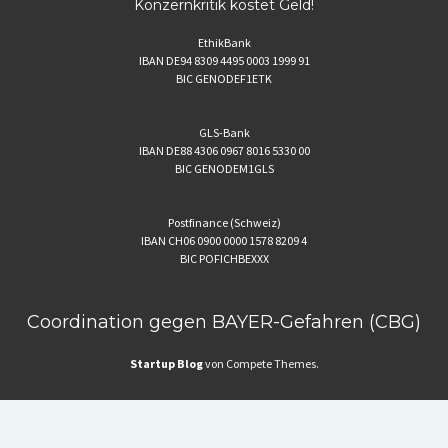
Konzernkritik kostet Geld!
EthikBank
IBAN DE94 8309 4495 0003 1999 91
BIC GENODEF1ETK
GLS-Bank
IBAN DE88 4306 0967 8016 5330 00
BIC GENODEM1GLS
Postfinance (Schweiz)
IBAN CH06 0900 0000 1578 8209 4
BIC POFICHBEXXX
Coordination gegen BAYER-Gefahren (CBG)
Startup Blog
von Compete Themes.