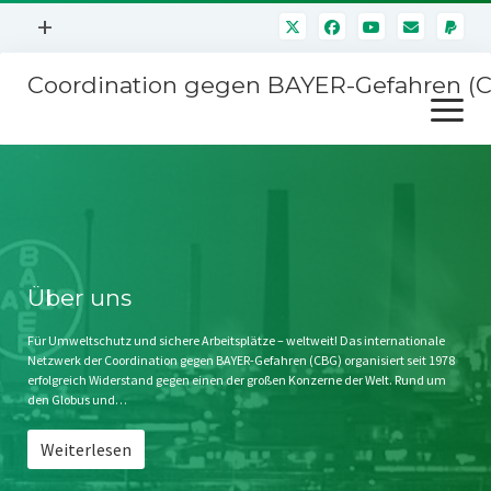
Menü
+
öffnen
Coordination gegen BAYER-Gefahren (
Mitmachen
Menü
Newsletter
öffnen
Presse
Kampagnen
Über uns
BAYER-Hauptversammlungen
Kontakt
Stichwort BAYER
Impressum
Über uns
Jahrestagung
Störfälle
Für Umweltschutz und sichere Arbeitsplätze – weltweit! Das internationale
Netzwerk der Coordination gegen BAYER-Gefahren (CBG) organisiert seit 1978
SPENDEN
erfolgreich Widerstand gegen einen der großen Konzerne der Welt. Rund um
den Globus und…
Weiterlesen