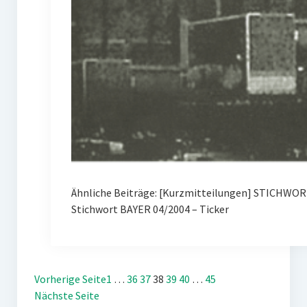
Ähnliche Beiträge: [Kurzmitteilungen] STICHWOR
Stichwort BAYER 04/2004 – Ticker
Vorherige Seite
1
…
36
37
38
39
40
…
45
Nächste Seite