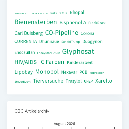
Bhopal
BAYER HV 2019
BAYER HV 2011
BAYER HV 2018
Bienensterben
Bisphenol A
BlackRock
CO-Pipeline
Carl Duisberg
Corona
CURRENTA
Dhünnaue
Duogynon
Donald Trump
Glyphosat
Endosulfan
Fridays for Future
IG Farben
HIV/AIDS
Kinderarbeit
Monopol
Lipobay
Nexavar
PCB
Repression
Tierversuche
Xarelto
Trasylol
UNEP
Steuerflucht
CBG Artikelarchiv
August 2026