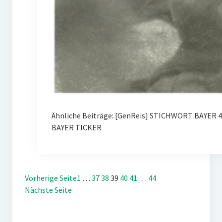
Ähnliche Beiträge: [GenReis] STICHWORT BAYER 
BAYER TICKER
Vorherige Seite
1
…
37
38
39
40
41
…
44
Nächste Seite