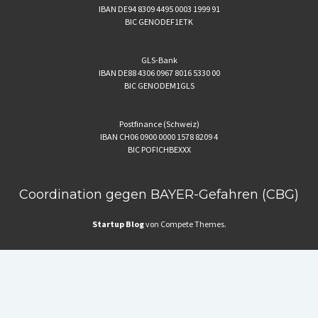
IBAN DE94 8309 4495 0003 1999 91
BIC GENODEF1ETK
GLS-Bank
IBAN DE88 4306 0967 8016 5330 00
BIC GENODEM1GLS
Postfinance (Schweiz)
IBAN CH06 0900 0000 1578 8209 4
BIC POFICHBEXXX
Coordination gegen BAYER-Gefahren (CBG)
Startup Blog
von Compete Themes.