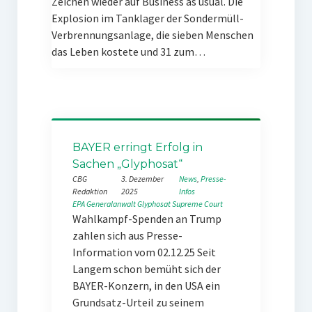
Zeichen wieder auf Business as usual. Die
Explosion im Tanklager der Sondermüll-
Verbrennungsanlage, die sieben Menschen
das Leben kostete und 31 zum…
BAYER erringt Erfolg in
Sachen „Glyphosat“
CBG
3. Dezember
News
, 
Presse-
Redaktion
2025
Infos
EPA
Generalanwalt
Glyphosat
Supreme Court
Wahlkampf-Spenden an Trump
zahlen sich aus Presse-
Information vom 02.12.25 Seit
Langem schon bemüht sich der
BAYER-Konzern, in den USA ein
Grundsatz-Urteil zu seinem