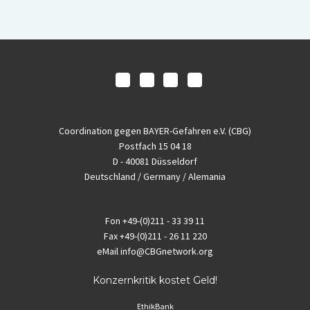
Coordination gegen BAYER-Gefahren e.V. (CBG)
Postfach 15 04 18
D - 40081 Düsseldorf
Deutschland / Germany / Alemania
Fon
+49-(0)211 - 33 39 11
Fax
+49-(0)211 - 26 11 220
eMail
info@CBGnetwork.org
Konzernkritik kostet Geld!
EthikBank