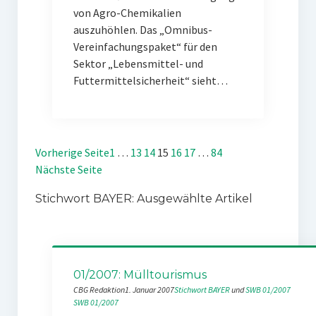
von Agro-Chemikalien
auszuhöhlen. Das „Omnibus-
Vereinfachungspaket“ für den
Sektor „Lebensmittel- und
Futtermittelsicherheit“ sieht…
Vorherige Seite
1
…
13
14
15
16
17
…
84
Nächste Seite
Stichwort BAYER: Ausgewählte Artikel
01/2007: Mülltourismus
CBG Redaktion
1. Januar 2007
Stichwort BAYER
 und 
SWB 01/2007
SWB 01/2007