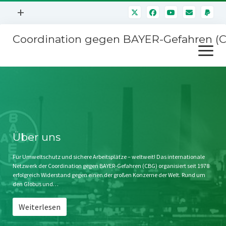
Menü
+
öffnen
Coordination gegen BAYER-Gefahren (
Mitmachen
Menü
Newsletter
öffnen
Presse
Kampagnen
Über uns
BAYER-Hauptversammlungen
Kontakt
Stichwort BAYER
Impressum
Über uns
Jahrestagung
Störfälle
Für Umweltschutz und sichere Arbeitsplätze – weltweit! Das internationale
Netzwerk der Coordination gegen BAYER-Gefahren (CBG) organisiert seit 1978
SPENDEN
erfolgreich Widerstand gegen einen der großen Konzerne der Welt. Rund um
den Globus und…
Weiterlesen