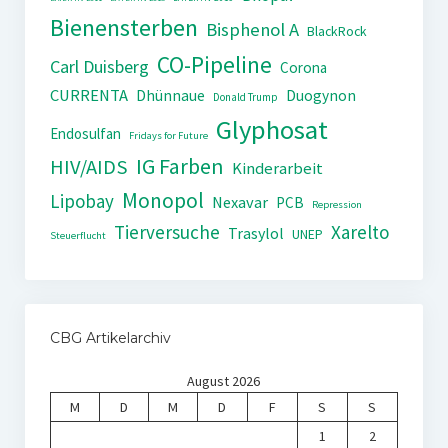
Bienensterben
Bisphenol A
BlackRock
CO-Pipeline
Carl Duisberg
Corona
CURRENTA
Dhünnaue
Duogynon
Donald Trump
Glyphosat
Endosulfan
Fridays for Future
IG Farben
HIV/AIDS
Kinderarbeit
Monopol
Lipobay
Nexavar
PCB
Repression
Tierversuche
Xarelto
Trasylol
UNEP
Steuerflucht
CBG Artikelarchiv
August 2026
M
D
M
D
F
S
S
1
2