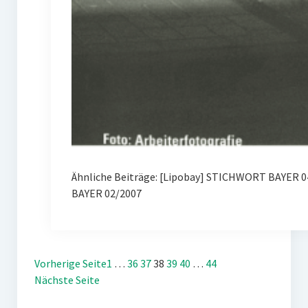
Ähnliche Beiträge: [Lipobay] STICHWORT BAYER 0
BAYER 02/2007
Vorherige Seite
1
…
36
37
38
39
40
…
44
Nächste Seite