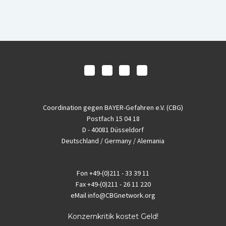
Coordination gegen BAYER-Gefahren e.V. (CBG)
Postfach 15 04 18
D - 40081 Düsseldorf
Deutschland / Germany / Alemania
Fon
+49-(0)211 - 33 39 11
Fax
+49-(0)211 - 26 11 220
eMail
info@CBGnetwork.org
Konzernkritik kostet Geld!