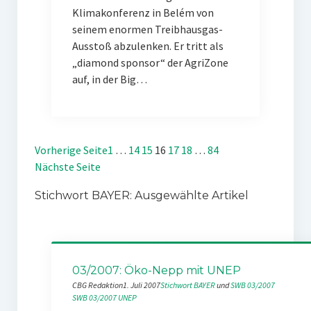
Klimakonferenz in Belém von
seinem enormen Treibhausgas-
Ausstoß abzulenken. Er tritt als
„diamond sponsor“ der AgriZone
auf, in der Big…
Vorherige Seite
1
…
14
15
16
17
18
…
84
Nächste Seite
Stichwort BAYER: Ausgewählte Artikel
03/2007: Öko-Nepp mit UNEP
CBG Redaktion
1. Juli 2007
Stichwort BAYER
 und 
SWB 03/2007
SWB 03/2007
UNEP