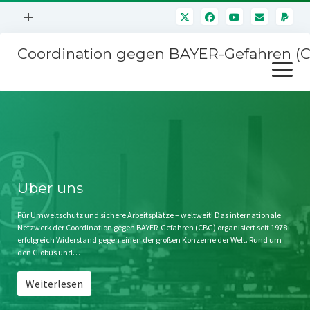
Menü
+
öffnen
Coordination gegen BAYER-Gefahren (
Mitmachen
Menü
Newsletter
öffnen
Presse
Kampagnen
Über uns
BAYER-Hauptversammlungen
Kontakt
Stichwort BAYER
Impressum
Über uns
Jahrestagung
Störfälle
Für Umweltschutz und sichere Arbeitsplätze – weltweit! Das internationale
Netzwerk der Coordination gegen BAYER-Gefahren (CBG) organisiert seit 1978
SPENDEN
erfolgreich Widerstand gegen einen der großen Konzerne der Welt. Rund um
den Globus und…
Weiterlesen