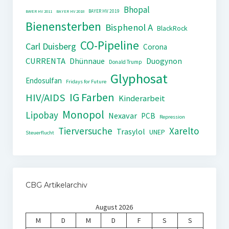
Bhopal
BAYER HV 2019
BAYER HV 2011
BAYER HV 2018
Bienensterben
Bisphenol A
BlackRock
CO-Pipeline
Carl Duisberg
Corona
CURRENTA
Dhünnaue
Duogynon
Donald Trump
Glyphosat
Endosulfan
Fridays for Future
IG Farben
HIV/AIDS
Kinderarbeit
Monopol
Lipobay
Nexavar
PCB
Repression
Tierversuche
Xarelto
Trasylol
UNEP
Steuerflucht
CBG Artikelarchiv
August 2026
M
D
M
D
F
S
S