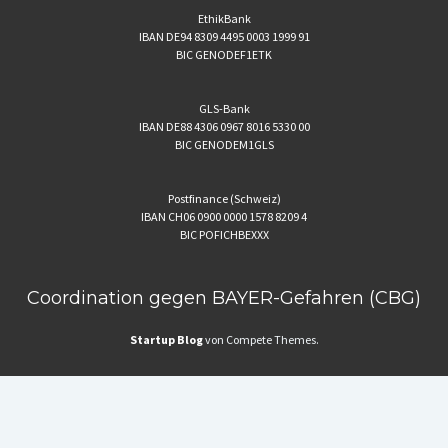
EthikBank
IBAN DE94 8309 4495 0003 1999 91
BIC GENODEF1ETK
GLS-Bank
IBAN DE88 4306 0967 8016 5330 00
BIC GENODEM1GLS
Postfinance (Schweiz)
IBAN CH06 0900 0000 1578 8209 4
BIC POFICHBEXXX
Coordination gegen BAYER-Gefahren (CBG)
Startup Blog
von Compete Themes.