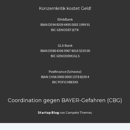
Konzernkritik kostet Geld!
EthikBank
IBAN DE94 8309 4495 0003 1999 91
BIC GENODEF1ETK
GLS-Bank
IBAN DE88 4306 0967 8016 5330 00
BIC GENODEM1GLS
Postfinance (Schweiz)
IBAN CH06 0900 0000 1578 8209 4
BIC POFICHBEXXX
Coordination gegen BAYER-Gefahren (CBG)
Startup Blog
von Compete Themes.