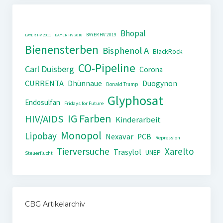
Bhopal
BAYER HV 2019
BAYER HV 2011
BAYER HV 2018
Bienensterben
Bisphenol A
BlackRock
CO-Pipeline
Carl Duisberg
Corona
CURRENTA
Dhünnaue
Duogynon
Donald Trump
Glyphosat
Endosulfan
Fridays for Future
IG Farben
HIV/AIDS
Kinderarbeit
Monopol
Lipobay
Nexavar
PCB
Repression
Tierversuche
Xarelto
Trasylol
UNEP
Steuerflucht
CBG Artikelarchiv