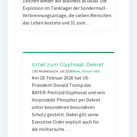
Zeichen wieder auf Business as usual. Die
Explosion im Tanklager der Sondermüll-
Verbrennungsanlage, die sieben Menschen
das Leben kostete und 31 zum…
Urteil zum Glyphosat-Dekret
CBG Redaktion
14. Juli 2026
News
, 
Presse-Infos
Am 18. Februar 2026 hat US-
Präsident Donald Trump das
BAYER-Pestizid Glyphosat und sein
Vorprodukt Phosphor per Dekret
unter besonderen besonderen
Schutz gestellt. Dabei gilt seine
Executive Order explizit auch für
die militärische…