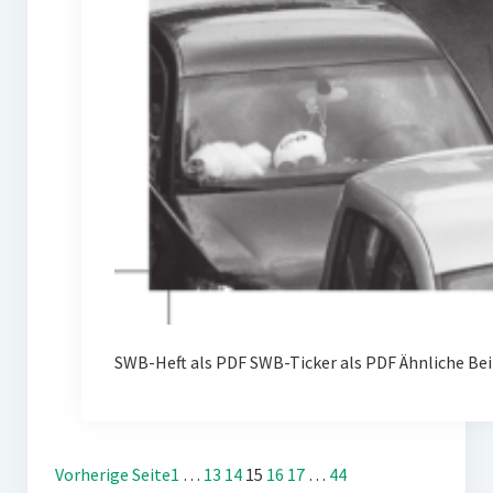
SWB-Heft als PDF SWB-Ticker als PDF Ähnliche Bei
Vorherige Seite
1
…
13
14
15
16
17
…
44