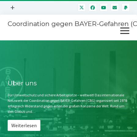
Menü
+
öffnen
Coordination gegen BAYER-Gefahren (
Mitmachen
Menü
Newsletter
öffnen
Presse
Kampagnen
Über uns
BAYER-Hauptversammlungen
Kontakt
Stichwort BAYER
Impressum
Über uns
Jahrestagung
Störfälle
Für Umweltschutz und sichere Arbeitsplätze – weltweit! Das internationale
Netzwerk der Coordination gegen BAYER-Gefahren (CBG) organisiert seit 1978
SPENDEN
erfolgreich Widerstand gegen einen der großen Konzerne der Welt. Rund um
den Globus und…
Weiterlesen