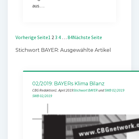
aus…
Vorherige Seite
1
2
3
4
…
84
Nächste Seite
Stichwort BAYER: Ausgewählte Artikel
02/2019: BAYERs Klima Bilanz
CBG Redaktion
1. April 2019
Stichwort BAYER
 und 
SWB 02/2019
SWB 02/2019