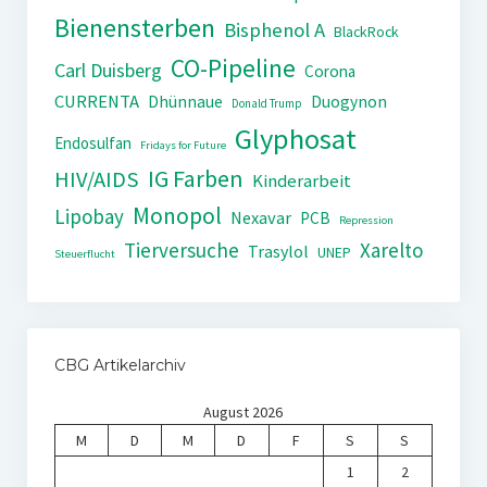
Bienensterben
Bisphenol A
BlackRock
CO-Pipeline
Carl Duisberg
Corona
CURRENTA
Dhünnaue
Duogynon
Donald Trump
Glyphosat
Endosulfan
Fridays for Future
IG Farben
HIV/AIDS
Kinderarbeit
Monopol
Lipobay
Nexavar
PCB
Repression
Tierversuche
Xarelto
Trasylol
UNEP
Steuerflucht
CBG Artikelarchiv
August 2026
M
D
M
D
F
S
S
1
2