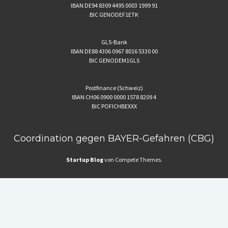
IBAN DE94 8309 4495 0003 1999 91
BIC GENODEF1ETK
GLS-Bank
IBAN DE88 4306 0967 8016 5330 00
BIC GENODEM1GLS
Postfinance (Schweiz)
IBAN CH06 0900 0000 1578 8209 4
BIC POFICHBEXXX
Coordination gegen BAYER-Gefahren (CBG)
Startup Blog
von Compete Themes.