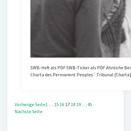
SWB-Heft als PDF SWB-Ticker als PDF Ähnliche Be
Charta des Permanent Peoples´ Tribunal [Charta
Vorherige Seite
1
…
15
16
17
18
19
…
45
Nächste Seite