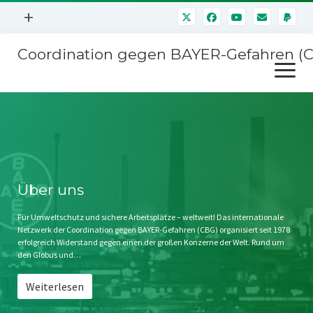
Menü
+
öffnen
Coordination gegen BAYER-Gefahren (
Mitmachen
Menü
Newsletter
öffnen
Presse
Kampagnen
Über uns
BAYER-Hauptversammlungen
Kontakt
Stichwort BAYER
Impressum
Über uns
Jahrestagung
Störfälle
Für Umweltschutz und sichere Arbeitsplätze – weltweit! Das internationale
Netzwerk der Coordination gegen BAYER-Gefahren (CBG) organisiert seit 1978
SPENDEN
erfolgreich Widerstand gegen einen der großen Konzerne der Welt. Rund um
den Globus und…
Weiterlesen