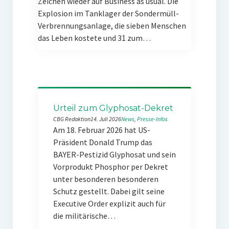
Zeichen wieder auf Business as usual. Die
Explosion im Tanklager der Sondermüll-
Verbrennungsanlage, die sieben Menschen
das Leben kostete und 31 zum…
Urteil zum Glyphosat-Dekret
CBG Redaktion
14. Juli 2026
News
, 
Presse-Infos
Am 18. Februar 2026 hat US-
Präsident Donald Trump das
BAYER-Pestizid Glyphosat und sein
Vorprodukt Phosphor per Dekret
unter besonderen besonderen
Schutz gestellt. Dabei gilt seine
Executive Order explizit auch für
die militärische…