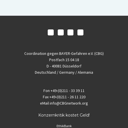
Coordination gegen BAYER-Gefahren e.V. (CBG)
Postfach 15 04 18
D - 40081 Düsseldorf
Deutschland / Germany / Alemania
Fon
+49-(0)211 - 33 39 11
Fax
+49-(0)211 - 26 11 220
eMail
info@CBGnetwork.org
Konzernkritik kostet Geld!
EthikBank