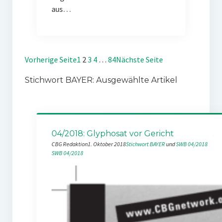
aus…
Vorherige Seite
1
2
3
4
…
84
Nächste Seite
Stichwort BAYER: Ausgewählte Artikel
04/2018: Glyphosat vor Gericht
CBG Redaktion
1. Oktober 2018
Stichwort BAYER
 und 
SWB 04/2018
SWB 04/2018