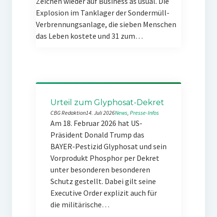
Zeichen wieder auf Business as usual. Die
Explosion im Tanklager der Sondermüll-
Verbrennungsanlage, die sieben Menschen
das Leben kostete und 31 zum…
Urteil zum Glyphosat-Dekret
CBG Redaktion
14. Juli 2026
News
, 
Presse-Infos
Am 18. Februar 2026 hat US-
Präsident Donald Trump das
BAYER-Pestizid Glyphosat und sein
Vorprodukt Phosphor per Dekret
unter besonderen besonderen
Schutz gestellt. Dabei gilt seine
Executive Order explizit auch für
die militärische…