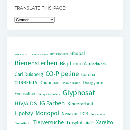
TRANSLATE THIS PAGE:
Bhopal
BAYER HV 2019
BAYER HV 2011
BAYER HV 2018
Bienensterben
Bisphenol A
BlackRock
CO-Pipeline
Carl Duisberg
Corona
CURRENTA
Dhünnaue
Duogynon
Donald Trump
Glyphosat
Endosulfan
Fridays for Future
IG Farben
HIV/AIDS
Kinderarbeit
Monopol
Lipobay
Nexavar
PCB
Repression
Tierversuche
Xarelto
Trasylol
UNEP
Steuerflucht