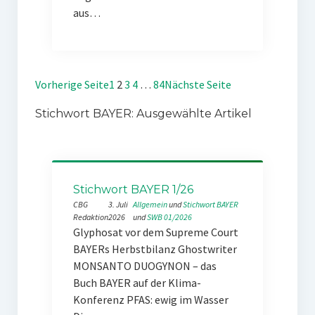
aus…
Vorherige Seite
1
2
3
4
…
84
Nächste Seite
Stichwort BAYER: Ausgewählte Artikel
Stichwort BAYER 1/26
CBG
3. Juli
Allgemein
 und 
Stichwort BAYER
Redaktion
2026
und 
SWB 01/2026
Glyphosat vor dem Supreme Court
BAYERs Herbstbilanz Ghostwriter
MONSANTO DUOGYNON – das
Buch BAYER auf der Klima-
Konferenz PFAS: ewig im Wasser