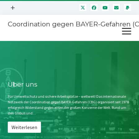
Menü
+
öffnen
Coordination gegen BAYER-Gefahren (
Mitmachen
Menü
Newsletter
öffnen
Presse
Kampagnen
Über uns
BAYER-Hauptversammlungen
Kontakt
Stichwort BAYER
Impressum
Über uns
Jahrestagung
Störfälle
Für Umweltschutz und sichere Arbeitsplätze – weltweit! Das internationale
Netzwerk der Coordination gegen BAYER-Gefahren (CBG) organisiert seit 1978
SPENDEN
erfolgreich Widerstand gegen einen der großen Konzerne der Welt. Rund um
den Globus und…
Weiterlesen