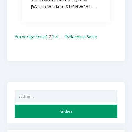
[Wasser Wacken] STICHWORT…
Vorherige Seite
1
2
3
4
…
45
Nächste Seite
Suchen
nach: