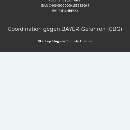
Postfinance (Schweiz)
IBAN CH06 0900 0000 1578 8209 4
BIC POFICHBEXXX
Coordination gegen BAYER-Gefahren (CBG)
Startup Blog
von Compete Themes.