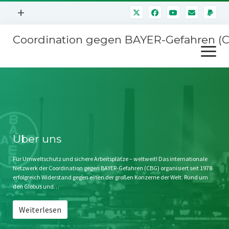
Menü
+
öffnen
Coordination gegen BAYER-Gefahren (
Mitmachen
Menü
Newsletter
öffnen
Presse
Kampagnen
Über uns
BAYER-Hauptversammlungen
Kontakt
Stichwort BAYER
Impressum
Über uns
Jahrestagung
Störfälle
Für Umweltschutz und sichere Arbeitsplätze – weltweit! Das internationale
Netzwerk der Coordination gegen BAYER-Gefahren (CBG) organisiert seit 1978
SPENDEN
erfolgreich Widerstand gegen einen der großen Konzerne der Welt. Rund um
den Globus und…
Weiterlesen