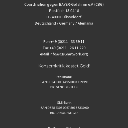
Coordination gegen BAYER-Gefahren e.V. (CBG)
Postfach 15 04 18
D - 40081 Düsseldorf
Deutschland / Germany / Alemania
Fon
+49-(0)211 - 33 39 11
Fax
+49-(0)211 - 26 11 220
eMail
info@CBGnetwork.org
Konzernkritik kostet Geld!
EthikBank
IBAN DE94 8309 4495 0003 1999 91
BIC GENODEF1ETK
GLS-Bank
IBAN DE88 4306 0967 8016 5330 00
BIC GENODEM1GLS