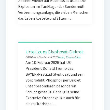
Zeichen wieder auf Business as usual. Die
Explosion im Tanklager der Sondermüll-
Verbrennungsanlage, die sieben Menschen
das Leben kostete und 31 zum…
Urteil zum Glyphosat-Dekret
CBG Redaktion
14. Juli 2026
News
, 
Presse-Infos
Am 18. Februar 2026 hat US-
Präsident Donald Trump das
BAYER-Pestizid Glyphosat und sein
Vorprodukt Phosphor per Dekret
unter besonderen besonderen
Schutz gestellt. Dabei gilt seine
Executive Order explizit auch für
die militärische…