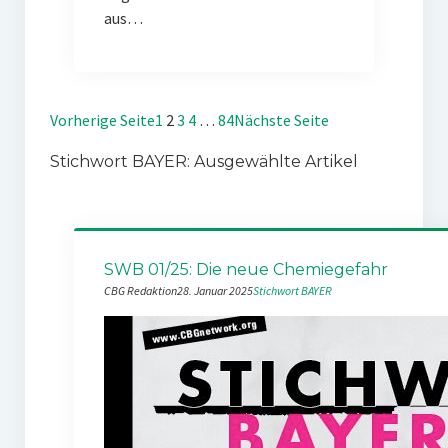
aus…
Vorherige Seite
1
2
3
4
…
84
Nächste Seite
Stichwort BAYER: Ausgewählte Artikel
SWB 01/25: Die neue Chemiegefahr
CBG Redaktion
28. Januar 2025
Stichwort BAYER