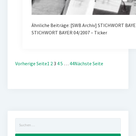
Ähnliche Beiträge: [SWB Archiv] STICHWORT BAY
STICHWORT BAYER 04/2007 – Ticker
Vorherige Seite
1
2
3
4
5
…
44
Nächste Seite
Suchen
nach: