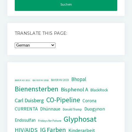
TRANSLATE THIS PAGE:
Bhopal
BAYER HV 2019
BAYER HV 2011
BAYER HV 2018
Bienensterben
Bisphenol A
BlackRock
CO-Pipeline
Carl Duisberg
Corona
CURRENTA
Dhünnaue
Duogynon
Donald Trump
Glyphosat
Endosulfan
Fridays for Future
IG Farben
HIV/AIDS
Kinderarbeit