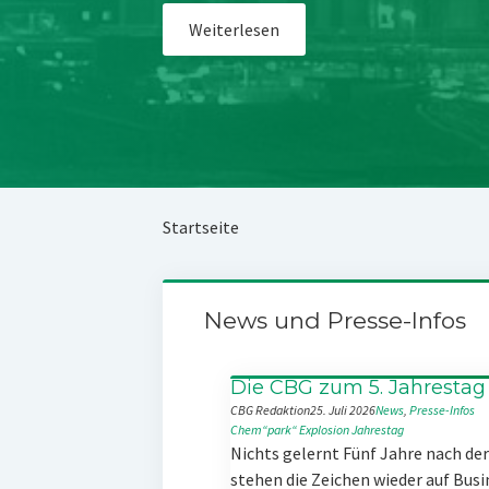
Weiterlesen
Startseite
News und Presse-Infos
Die CBG zum 5. Jahrestag
CBG Redaktion
25. Juli 2026
News
, 
Presse-Infos
Chem“park“
Explosion
Jahrestag
Nichts gelernt Fünf Jahre nach d
stehen die Zeichen wieder auf Busi