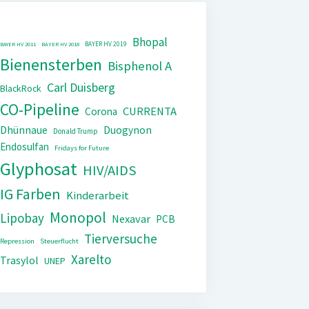
Bhopal
BAYER HV 2019
BAYER HV 2011
BAYER HV 2018
Bienensterben
Bisphenol A
Carl Duisberg
BlackRock
CO-Pipeline
CURRENTA
Corona
Dhünnaue
Duogynon
Donald Trump
Endosulfan
Fridays for Future
Glyphosat
HIV/AIDS
IG Farben
Kinderarbeit
Monopol
Lipobay
Nexavar
PCB
Tierversuche
Repression
Steuerflucht
Xarelto
Trasylol
UNEP