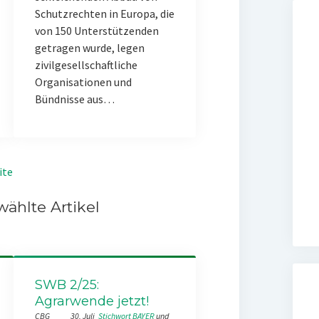
Schutzrechten in Europa, die
von 150 Unterstützenden
getragen wurde, legen
zivilgesellschaftliche
Organisationen und
Bündnisse aus…
ite
ählte Artikel
SWB 2/25:
Agrarwende jetzt!
CBG
30. Juli
Stichwort BAYER
 und 