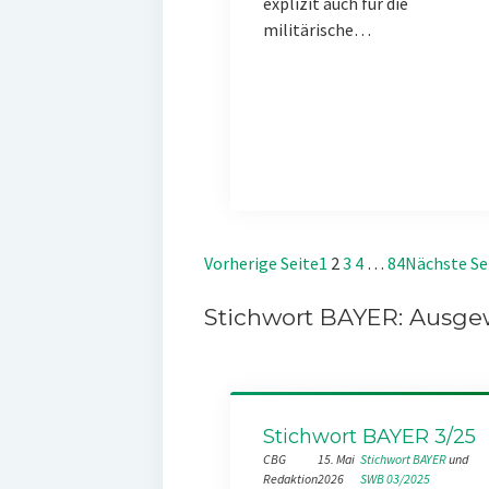
explizit auch für die
militärische…
Vorherige Seite
1
2
3
4
…
84
Nächste Se
Stichwort BAYER: Ausgew
Stichwort BAYER 3/25
CBG
15. Mai
Stichwort BAYER
 und 
Redaktion
2026
SWB 03/2025