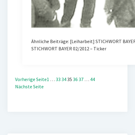
Ähnliche Beiträge: [Leiharbeit] STICHWORT BAYE
STICHWORT BAYER 02/2012 – Ticker
Vorherige Seite
1
…
33
34
35
36
37
…
44
Nächste Seite