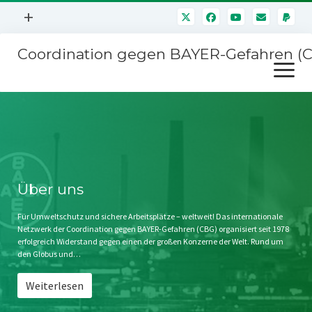
Menü
+
öffnen
Coordination gegen BAYER-Gefahren (
Mitmachen
Menü
Newsletter
öffnen
Presse
Kampagnen
Über uns
BAYER-Hauptversammlungen
Kontakt
Stichwort BAYER
Impressum
Über uns
Jahrestagung
Störfälle
Für Umweltschutz und sichere Arbeitsplätze – weltweit! Das internationale
Netzwerk der Coordination gegen BAYER-Gefahren (CBG) organisiert seit 1978
SPENDEN
erfolgreich Widerstand gegen einen der großen Konzerne der Welt. Rund um
den Globus und…
Weiterlesen