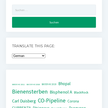
Suchen
nach:
TRANSLATE THIS PAGE:
Bhopal
BAYER HV 2019
BAYER HV 2011
BAYER HV 2018
Bienensterben
Bisphenol A
BlackRock
CO-Pipeline
Carl Duisberg
Corona
CURRENTA
Dhünnaue
Duogynon