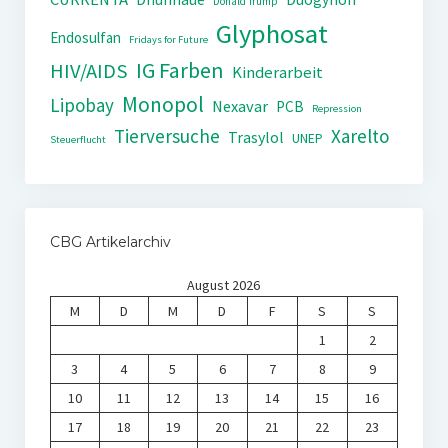
Donald Trump
Glyphosat
Endosulfan
Fridays for Future
IG Farben
HIV/AIDS
Kinderarbeit
Monopol
Lipobay
Nexavar
PCB
Repression
Tierversuche
Xarelto
Trasylol
UNEP
Steuerflucht
CBG Artikelarchiv
August 2026
M
D
M
D
F
S
S
1
2
3
4
5
6
7
8
9
10
11
12
13
14
15
16
17
18
19
20
21
22
23