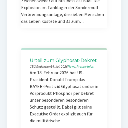
Zeichen wieder auf Business as usual. Die
Explosion im Tanklager der Sondermüll-
Verbrennungsanlage, die sieben Menschen
das Leben kostete und 31 zum…
Urteil zum Glyphosat-Dekret
CBG Redaktion
14. Juli 2026
News
, 
Presse-Infos
Am 18. Februar 2026 hat US-
Präsident Donald Trump das
BAYER-Pestizid Glyphosat und sein
Vorprodukt Phosphor per Dekret
unter besonderen besonderen
Schutz gestellt. Dabei gilt seine
Executive Order explizit auch für
die militärische…