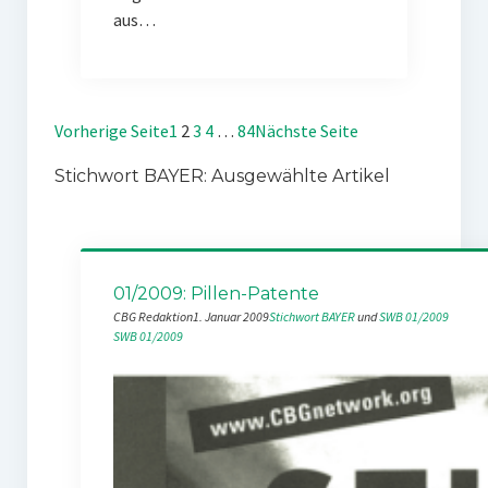
aus…
Vorherige Seite
1
2
3
4
…
84
Nächste Seite
Stichwort BAYER: Ausgewählte Artikel
01/2009: Pillen-Patente
CBG Redaktion
1. Januar 2009
Stichwort BAYER
 und 
SWB 01/2009
SWB 01/2009