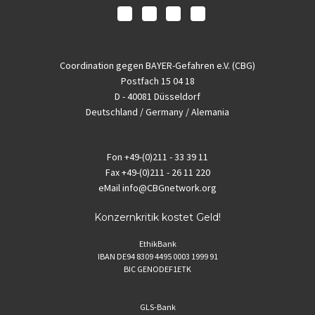
Coordination gegen BAYER-Gefahren e.V. (CBG)
Postfach 15 04 18
D - 40081 Düsseldorf
Deutschland / Germany / Alemania
Fon
+49-(0)211 - 33 39 11
Fax
+49-(0)211 - 26 11 220
eMail
info@CBGnetwork.org
Konzernkritik kostet Geld!
EthikBank
IBAN DE94 8309 4495 0003 1999 91
BIC GENODEF1ETK
GLS-Bank