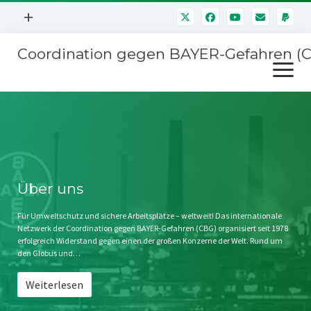
Menü
+
öffnen
Coordination gegen BAYER-Gefahren (
Mitmachen
Menü
Newsletter
öffnen
Presse
Kampagnen
Über uns
BAYER-Hauptversammlungen
Kontakt
Stichwort BAYER
Impressum
Über uns
Jahrestagung
Störfälle
Für Umweltschutz und sichere Arbeitsplätze – weltweit! Das internationale
Netzwerk der Coordination gegen BAYER-Gefahren (CBG) organisiert seit 1978
SPENDEN
erfolgreich Widerstand gegen einen der großen Konzerne der Welt. Rund um
den Globus und…
Weiterlesen