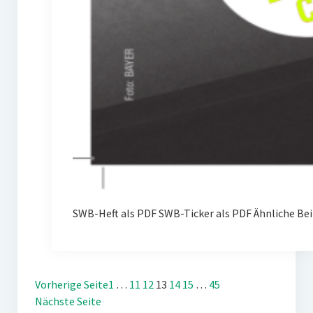
SWB-Heft als PDF SWB-Ticker als PDF Ähnliche Bei
Vorherige Seite
1
…
11
12
13
14
15
…
45
Nächste Seite