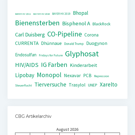
Bhopal
BAYER HV 2019
BAYER HV 2011
BAYER HV 2018
Bienensterben
Bisphenol A
BlackRock
CO-Pipeline
Carl Duisberg
Corona
CURRENTA
Dhünnaue
Duogynon
Donald Trump
Glyphosat
Endosulfan
Fridays for Future
IG Farben
HIV/AIDS
Kinderarbeit
Monopol
Lipobay
Nexavar
PCB
Repression
Tierversuche
Xarelto
Trasylol
UNEP
Steuerflucht
CBG Artikelarchiv
August 2026