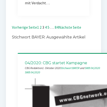
mit Verdacht…
Vorherige Seite
1
2
3
4
5
…
84
Nächste Seite
Stichwort BAYER: Ausgewählte Artikel
04/2020: CBG startet Kampagne
CBG Redaktion
1. Oktober 2020
Stichwort BAYER
 und 
SWB 04/2020
SWB 04/2020