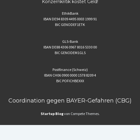
Konzernkritik kostet Geld!
EthikBank
IBAN DE94 8309 4495 0003 1999 91
BIC GENODEF1ETK
GLS-Bank
IBAN DE88 4306 0967 8016 5330 00
BIC GENODEM1GLS
Postfinance (Schweiz)
IBAN CH06 0900 0000 1578 8209 4
BIC POFICHBEXXX
Coordination gegen BAYER-Gefahren (CBG)
Startup Blog
von Compete Themes.