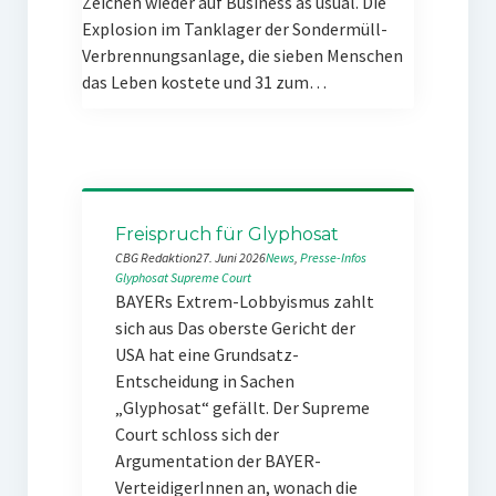
Zeichen wieder auf Business as usual. Die
Explosion im Tanklager der Sondermüll-
Verbrennungsanlage, die sieben Menschen
das Leben kostete und 31 zum…
Freispruch für Glyphosat
CBG Redaktion
27. Juni 2026
News
, 
Presse-Infos
Glyphosat
Supreme Court
BAYERs Extrem-Lobbyismus zahlt
sich aus Das oberste Gericht der
USA hat eine Grundsatz-
Entscheidung in Sachen
„Glyphosat“ gefällt. Der Supreme
Court schloss sich der
Argumentation der BAYER-
VerteidigerInnen an, wonach die