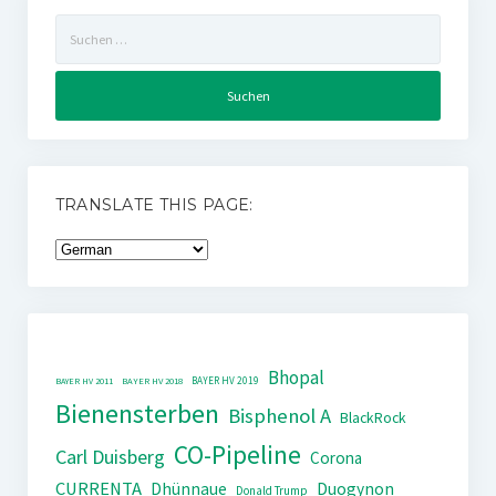
Suchen
nach:
TRANSLATE THIS PAGE:
Bhopal
BAYER HV 2019
BAYER HV 2011
BAYER HV 2018
Bienensterben
Bisphenol A
BlackRock
CO-Pipeline
Carl Duisberg
Corona
CURRENTA
Dhünnaue
Duogynon
Donald Trump