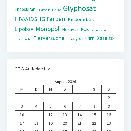
Glyphosat
Endosulfan
Fridays for Future
IG Farben
HIV/AIDS
Kinderarbeit
Monopol
Lipobay
Nexavar
PCB
Repression
Tierversuche
Xarelto
Trasylol
UNEP
Steuerflucht
CBG Artikelarchiv
August 2026
M
D
M
D
F
S
S
1
2
3
4
5
6
7
8
9
10
11
12
13
14
15
16
17
18
19
20
21
22
23