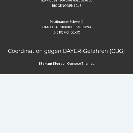
IBAN DE88 4306 0967 8016 5330 00
BIC GENODEM1GLS
Postfinance (Schweiz)
IBAN CH06 0900 0000 1578 8209 4
BIC POFICHBEXXX
Coordination gegen BAYER-Gefahren (CBG)
Startup Blog
von Compete Themes.