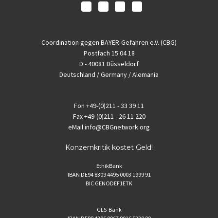
Coordination gegen BAYER-Gefahren e.V. (CBG)
Postfach 15 04 18
D - 40081 Düsseldorf
Deutschland / Germany / Alemania
Fon
+49-(0)211 - 33 39 11
Fax
+49-(0)211 - 26 11 220
eMail
info@CBGnetwork.org
Konzernkritik kostet Geld!
EthikBank
IBAN DE94 8309 4495 0003 1999 91
BIC GENODEF1ETK
GLS-Bank