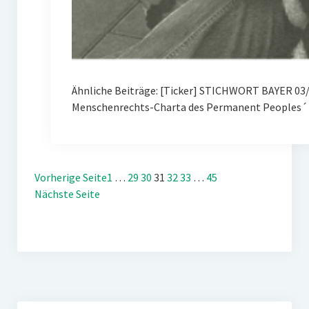
Ähnliche Beiträge: [Ticker] STICHWORT BAYER 03/
Menschenrechts-Charta des Permanent Peoples´ 
Vorherige Seite
1
…
29
30
31
32
33
…
45
Nächste Seite