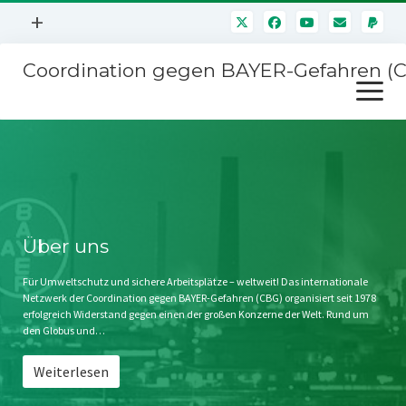
Menü
+
öffnen
Coordination gegen BAYER-Gefahren (
Mitmachen
Menü
Newsletter
öffnen
Presse
Kampagnen
Über uns
BAYER-Hauptversammlungen
Kontakt
Stichwort BAYER
Impressum
Über uns
Jahrestagung
Störfälle
Für Umweltschutz und sichere Arbeitsplätze – weltweit! Das internationale
Netzwerk der Coordination gegen BAYER-Gefahren (CBG) organisiert seit 1978
SPENDEN
erfolgreich Widerstand gegen einen der großen Konzerne der Welt. Rund um
den Globus und…
Weiterlesen