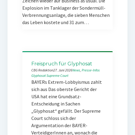
Zeichen wieder auf Business as usual. Die
Explosion im Tanklager der Sondermüll-
Verbrennungsanlage, die sieben Menschen
das Leben kostete und 31 zum…
Freispruch für Glyphosat
CBG Redaktion
27. Juni 2026
News
, 
Presse-Infos
Glyphosat
Supreme Court
BAYERs Extrem-Lobbyismus zahlt
sich aus Das oberste Gericht der
USA hat eine Grundsatz-
Entscheidung in Sachen
„Glyphosat“ gefällt. Der Supreme
Court schloss sich der
Argumentation der BAYER-
VerteidigerInnen an, wonach die