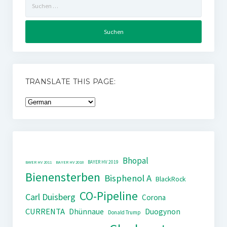
nach:
TRANSLATE THIS PAGE:
Bhopal
BAYER HV 2019
BAYER HV 2011
BAYER HV 2018
Bienensterben
Bisphenol A
BlackRock
CO-Pipeline
Carl Duisberg
Corona
CURRENTA
Dhünnaue
Duogynon
Donald Trump