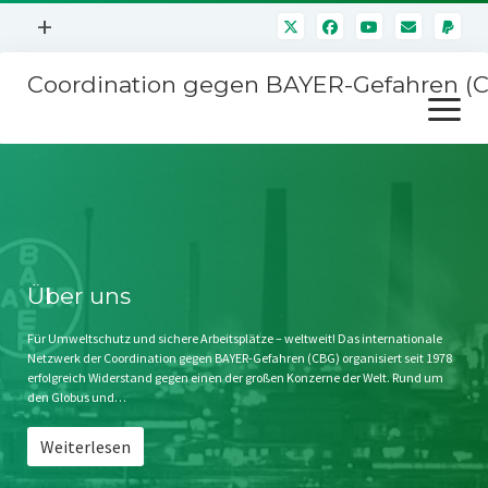
Menü
+
öffnen
Coordination gegen BAYER-Gefahren (
Mitmachen
Menü
Newsletter
öffnen
Presse
Kampagnen
Über uns
BAYER-Hauptversammlungen
Kontakt
Stichwort BAYER
Impressum
Über uns
Jahrestagung
Störfälle
Für Umweltschutz und sichere Arbeitsplätze – weltweit! Das internationale
Netzwerk der Coordination gegen BAYER-Gefahren (CBG) organisiert seit 1978
SPENDEN
erfolgreich Widerstand gegen einen der großen Konzerne der Welt. Rund um
den Globus und…
Weiterlesen