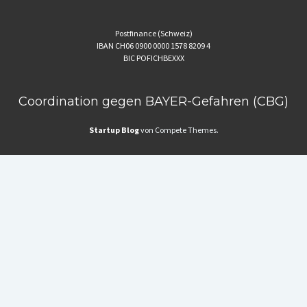
Postfinance (Schweiz)
IBAN CH06 0900 0000 1578 8209 4
BIC POFICHBEXXX
Coordination gegen BAYER-Gefahren (CBG)
Startup Blog
von Compete Themes.