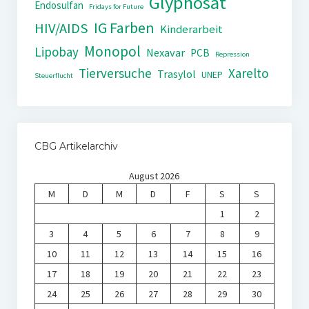
Glyphosat
Endosulfan
Fridays for Future
IG Farben
HIV/AIDS
Kinderarbeit
Monopol
Lipobay
Nexavar
PCB
Repression
Tierversuche
Xarelto
Trasylol
UNEP
Steuerflucht
CBG Artikelarchiv
August 2026
M
D
M
D
F
S
S
1
2
3
4
5
6
7
8
9
10
11
12
13
14
15
16
17
18
19
20
21
22
23
24
25
26
27
28
29
30