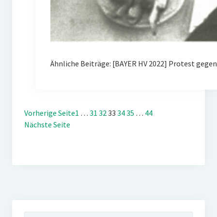
Ähnliche Beiträge: [BAYER HV 2022] Protest gegen
Vorherige Seite
1
…
31
32
33
34
35
…
44
Nächste Seite
Suchen