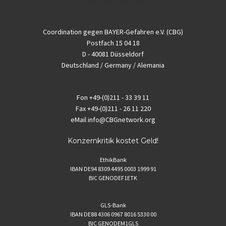
Coordination gegen BAYER-Gefahren e.V. (CBG)
Postfach 15 04 18
D - 40081 Düsseldorf
Deutschland / Germany / Alemania
Fon
+49-(0)211 - 33 39 11
Fax
+49-(0)211 - 26 11 220
eMail
info@CBGnetwork.org
Konzernkritik kostet Geld!
EthikBank
IBAN DE94 8309 4495 0003 1999 91
BIC GENODEF1ETK
GLS-Bank
IBAN DE88 4306 0967 8016 5330 00
BIC GENODEM1GLS