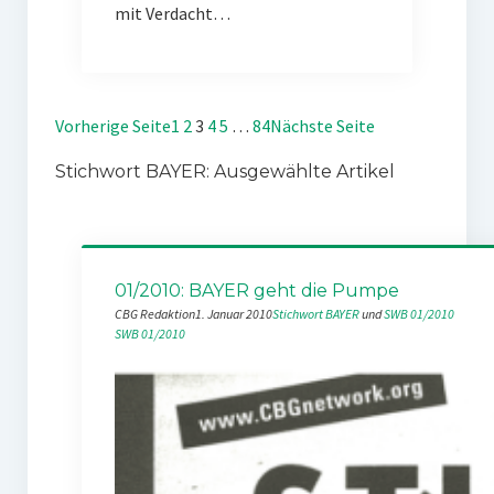
mit Verdacht…
Vorherige Seite
1
2
3
4
5
…
84
Nächste Seite
Stichwort BAYER: Ausgewählte Artikel
01/2010: BAYER geht die Pumpe
CBG Redaktion
1. Januar 2010
Stichwort BAYER
 und 
SWB 01/2010
SWB 01/2010