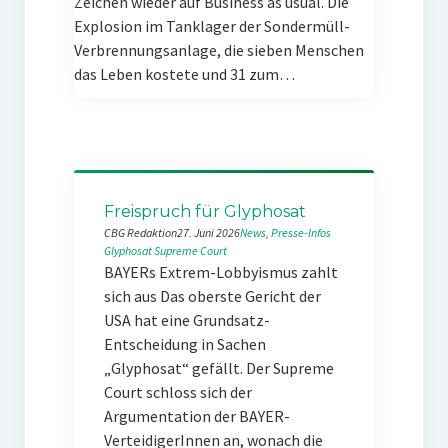
Zeichen wieder auf Business as usual. Die
Explosion im Tanklager der Sondermüll-
Verbrennungsanlage, die sieben Menschen
das Leben kostete und 31 zum…
Freispruch für Glyphosat
CBG Redaktion
27. Juni 2026
News
, 
Presse-Infos
Glyphosat
Supreme Court
BAYERs Extrem-Lobbyismus zahlt
sich aus Das oberste Gericht der
USA hat eine Grundsatz-
Entscheidung in Sachen
„Glyphosat“ gefällt. Der Supreme
Court schloss sich der
Argumentation der BAYER-
VerteidigerInnen an, wonach die