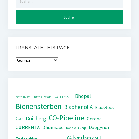
nach:
TRANSLATE THIS PAGE:
Bhopal
BAYER HV 2019
BAYER HV 2011
BAYER HV 2018
Bienensterben
Bisphenol A
BlackRock
CO-Pipeline
Carl Duisberg
Corona
CURRENTA
Dhünnaue
Duogynon
Donald Trump
Glyphosat