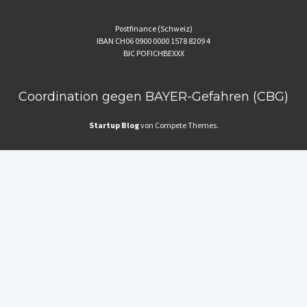
Postfinance (Schweiz)
IBAN CH06 0900 0000 1578 8209 4
BIC POFICHBEXXX
Coordination gegen BAYER-Gefahren (CBG)
Startup Blog
von Compete Themes.