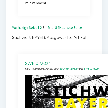
mit Verdacht…
Vorherige Seite
1
2
3
4
5
…
84
Nächste Seite
Stichwort BAYER: Ausgewählte Artikel
SWB 01/2024
CBG Redaktion
1. Januar 2024
Stichwort BAYER
 und 
SWB 01/2024