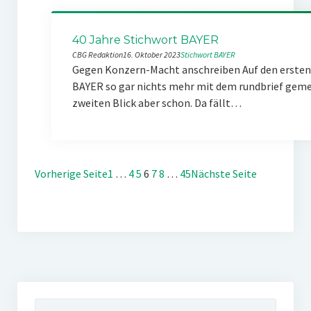
40 Jahre Stichwort BAYER
CBG Redaktion
16. Oktober 2023
Stichwort BAYER
Gegen Konzern-Macht anschreiben Auf den ersten 
BAYER so gar nichts mehr mit dem rundbrief gemei
zweiten Blick aber schon. Da fällt…
Vorherige Seite
1
…
4
5
6
7
8
…
45
Nächste Seite
Suchen