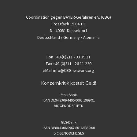
Coordination gegen BAYER-Gefahren e.V. (CBG)
Postfach 15 04 18
D - 40081 Düsseldorf
Deutschland / Germany / Alemania
Fon
+49-(0)211 - 33 39 11
Fax
+49-(0)211 - 26 11 220
eMail
info@CBGnetwork.org
Konzernkritik kostet Geld!
EthikBank
IBAN DE94 8309 4495 0003 1999 91
BIC GENODEF1ETK
GLS-Bank
IBAN DE88 4306 0967 8016 5330 00
BIC GENODEM1GLS