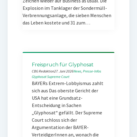
Zeichen wieder auf Business as usual. Die
Explosion im Tanklager der Sondermüll-
Verbrennungsanlage, die sieben Menschen
das Leben kostete und 31 zum…
Freispruch für Glyphosat
CBG Redaktion
27. Juni 2026
News
, 
Presse-Infos
Glyphosat
Supreme Court
BAYERs Extrem-Lobbyismus zahlt
sich aus Das oberste Gericht der
USA hat eine Grundsatz-
Entscheidung in Sachen
„Glyphosat“ gefällt. Der Supreme
Court schloss sich der
Argumentation der BAYER-
VerteidigerInnen an, wonach die