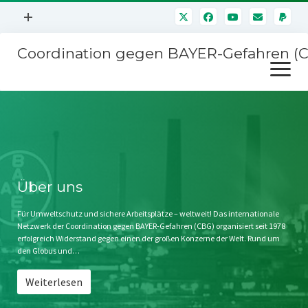
Menü
+
öffnen
Coordination gegen BAYER-Gefahren (
Mitmachen
Menü
Newsletter
öffnen
Presse
Kampagnen
Über uns
BAYER-Hauptversammlungen
Kontakt
Stichwort BAYER
Impressum
Über uns
Jahrestagung
Störfälle
Für Umweltschutz und sichere Arbeitsplätze – weltweit! Das internationale
Netzwerk der Coordination gegen BAYER-Gefahren (CBG) organisiert seit 1978
SPENDEN
erfolgreich Widerstand gegen einen der großen Konzerne der Welt. Rund um
den Globus und…
Weiterlesen