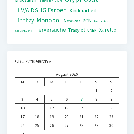
Endosulfan
Fridays for Future
IG Farben
HIV/AIDS
Kinderarbeit
Monopol
Lipobay
Nexavar
PCB
Repression
Tierversuche
Xarelto
Trasylol
UNEP
Steuerflucht
CBG Artikelarchiv
August 2026
M
D
M
D
F
S
S
1
2
3
4
5
6
7
8
9
10
11
12
13
14
15
16
17
18
19
20
21
22
23
24
25
26
27
28
29
30