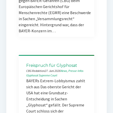
gegen BAYER-Gefahren (CBG) beim
Europäischen Gerichtshof für
Menschenrechte (EGMR) eine Beschwerde
in Sachen „Versammlungsrecht“
eingereicht. Hintergrund war, dass der
BAYER-Konzern im…
Freispruch für Glyphosat
CBG Redaktion
27. Juni 2026
News
, 
Presse-Infos
Glyphosat
Supreme Court
BAYERs Extrem-Lobbyismus zahlt
sich aus Das oberste Gericht der
USA hat eine Grundsatz-
Entscheidung in Sachen
„Glyphosat“ gefällt. Der Supreme
Court schloss sich der