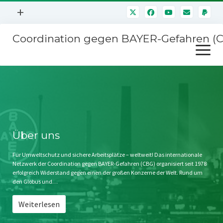
Menü
+
öffnen
Coordination gegen BAYER-Gefahren (
Mitmachen
Menü
Newsletter
öffnen
Presse
Kampagnen
Über uns
BAYER-Hauptversammlungen
Kontakt
Stichwort BAYER
Impressum
Über uns
Jahrestagung
Störfälle
Für Umweltschutz und sichere Arbeitsplätze – weltweit! Das internationale
Netzwerk der Coordination gegen BAYER-Gefahren (CBG) organisiert seit 1978
SPENDEN
erfolgreich Widerstand gegen einen der großen Konzerne der Welt. Rund um
den Globus und…
Weiterlesen