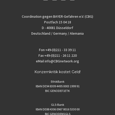
Coordination gegen BAYER-Gefahren e.V. (CBG)
Postfach 15 04 18
D - 40081 Düsseldorf
Deutschland / Germany / Alemania
Fon
+49-(0)211 - 33 39 11
Fax
+49-(0)211 - 26 11 220
eMail
info@CBGnetwork.org
Konzernkritik kostet Geld!
EthikBank
IBAN DE94 8309 4495 0003 1999 91
BIC GENODEF1ETK
GLS-Bank
IBAN DE88 4306 0967 8016 5330 00
BIC GENODEM1GLS