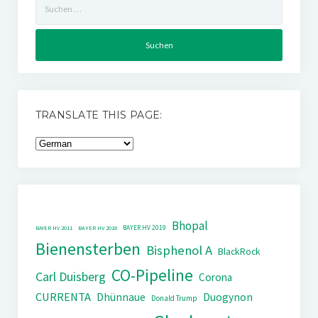
nach:
TRANSLATE THIS PAGE:
Bhopal
BAYER HV 2019
BAYER HV 2011
BAYER HV 2018
Bienensterben
Bisphenol A
BlackRock
CO-Pipeline
Carl Duisberg
Corona
CURRENTA
Dhünnaue
Duogynon
Donald Trump