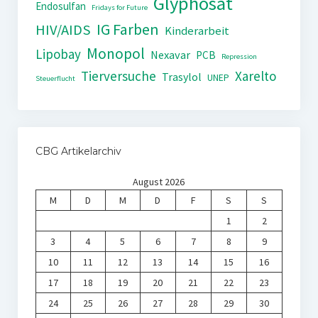
Glyphosat
Endosulfan
Fridays for Future
IG Farben
HIV/AIDS
Kinderarbeit
Monopol
Lipobay
Nexavar
PCB
Repression
Tierversuche
Xarelto
Trasylol
UNEP
Steuerflucht
CBG Artikelarchiv
August 2026
M
D
M
D
F
S
S
1
2
3
4
5
6
7
8
9
10
11
12
13
14
15
16
17
18
19
20
21
22
23
24
25
26
27
28
29
30