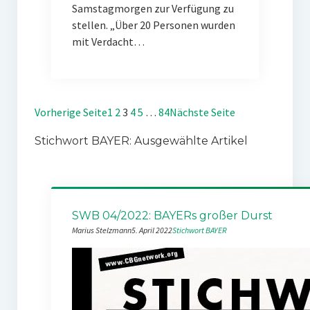
Samstagmorgen zur Verfügung zu
stellen. „Über 20 Personen wurden
mit Verdacht…
Vorherige Seite
1
2
3
4
5
…
84
Nächste Seite
Stichwort BAYER: Ausgewählte Artikel
SWB 04/2022: BAYERs großer Durst
Marius Stelzmann
5. April 2022
Stichwort BAYER