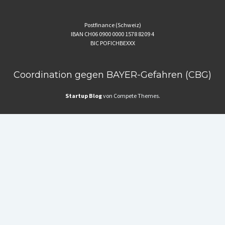
Postfinance (Schweiz)
IBAN CH06 0900 0000 1578 8209 4
BIC POFICHBEXXX
Coordination gegen BAYER-Gefahren (CBG)
Startup Blog
von Compete Themes.