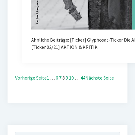
Ähnliche Beiträge: [Ticker] Glyphosat-Ticker Die 
[Ticker 02/21] AKTION & KRITIK
Vorherige Seite
1
…
6
7
8
9
10
…
44
Nächste Seite
Suchen