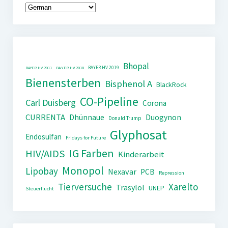
Bhopal
BAYER HV 2019
BAYER HV 2011
BAYER HV 2018
Bienensterben
Bisphenol A
BlackRock
CO-Pipeline
Carl Duisberg
Corona
CURRENTA
Dhünnaue
Duogynon
Donald Trump
Glyphosat
Endosulfan
Fridays for Future
IG Farben
HIV/AIDS
Kinderarbeit
Monopol
Lipobay
Nexavar
PCB
Repression
Tierversuche
Xarelto
Trasylol
UNEP
Steuerflucht