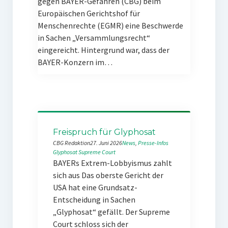
gegen BAYER-Gefahren (CBG) beim
Europäischen Gerichtshof für
Menschenrechte (EGMR) eine Beschwerde
in Sachen „Versammlungsrecht“
eingereicht. Hintergrund war, dass der
BAYER-Konzern im…
Freispruch für Glyphosat
CBG Redaktion
27. Juni 2026
News
, 
Presse-Infos
Glyphosat
Supreme Court
BAYERs Extrem-Lobbyismus zahlt
sich aus Das oberste Gericht der
USA hat eine Grundsatz-
Entscheidung in Sachen
„Glyphosat“ gefällt. Der Supreme
Court schloss sich der