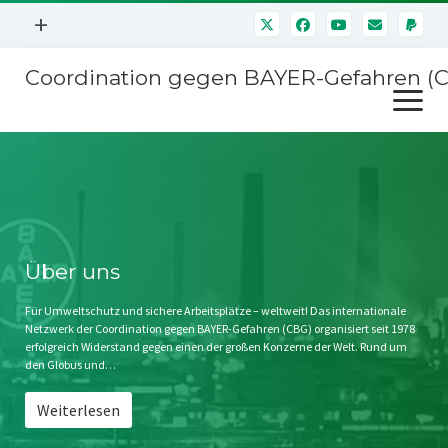
Menü
+
öffnen
Coordination gegen BAYER-Gefahren (
Mitmachen
Menü
Newsletter
öffnen
Presse
Kampagnen
Über uns
BAYER-Hauptversammlungen
Kontakt
Stichwort BAYER
Impressum
Über uns
Jahrestagung
Störfälle
Für Umweltschutz und sichere Arbeitsplätze – weltweit! Das internationale
Netzwerk der Coordination gegen BAYER-Gefahren (CBG) organisiert seit 1978
SPENDEN
erfolgreich Widerstand gegen einen der großen Konzerne der Welt. Rund um
den Globus und…
Weiterlesen