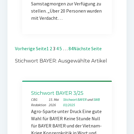
Samstagmorgen zur Verfügung zu
stellen. „Über 20 Personen wurden
mit Verdacht…
Vorherige Seite
1
2
3
4
5
…
84
Nächste Seite
Stichwort BAYER: Ausgewählte Artikel
Stichwort BAYER 3/25
CBG
15. Mai
Stichwort BAYER
 und 
SWB
Redaktion
2026
03/2025
Agro-Sparte unter Druck Eine gute
Wahl für BAYER Keine Stunde Null
für BAYER BAYER und der Vietnam-
Krieg Konzernkritik in Wort und