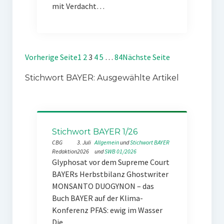
mit Verdacht…
Vorherige Seite
1
2
3
4
5
…
84
Nächste Seite
Stichwort BAYER: Ausgewählte Artikel
Stichwort BAYER 1/26
CBG
3. Juli
Allgemein
 und 
Stichwort BAYER
Redaktion
2026
und 
SWB 01/2026
Glyphosat vor dem Supreme Court
BAYERs Herbstbilanz Ghostwriter
MONSANTO DUOGYNON – das
Buch BAYER auf der Klima-
Konferenz PFAS: ewig im Wasser
Die