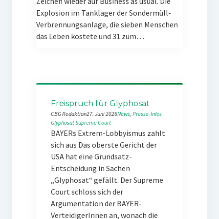
Zeichen wieder auf Business as usual. Die
Explosion im Tanklager der Sondermüll-
Verbrennungsanlage, die sieben Menschen
das Leben kostete und 31 zum…
Freispruch für Glyphosat
CBG Redaktion
27. Juni 2026
News
, 
Presse-Infos
Glyphosat
Supreme Court
BAYERs Extrem-Lobbyismus zahlt
sich aus Das oberste Gericht der
USA hat eine Grundsatz-
Entscheidung in Sachen
„Glyphosat“ gefällt. Der Supreme
Court schloss sich der
Argumentation der BAYER-
VerteidigerInnen an, wonach die