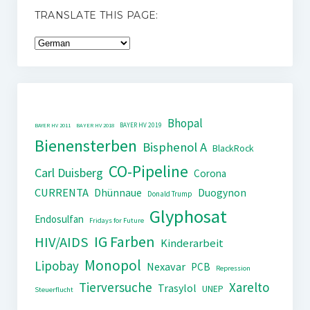
TRANSLATE THIS PAGE:
Bhopal
BAYER HV 2019
BAYER HV 2011
BAYER HV 2018
Bienensterben
Bisphenol A
BlackRock
CO-Pipeline
Carl Duisberg
Corona
CURRENTA
Dhünnaue
Duogynon
Donald Trump
Glyphosat
Endosulfan
Fridays for Future
IG Farben
HIV/AIDS
Kinderarbeit
Monopol
Lipobay
Nexavar
PCB
Repression
Tierversuche
Xarelto
Trasylol
UNEP
Steuerflucht