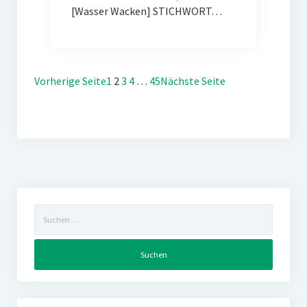
[Wasser Wacken] STICHWORT…
Vorherige Seite
1
2
3
4
…
45
Nächste Seite
Suchen
nach: