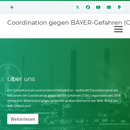
Menü
+
öffnen
Coordination gegen BAYER-Gefahren (
Mitmachen
Menü
Newsletter
öffnen
Presse
Kampagnen
Über uns
BAYER-Hauptversammlungen
Kontakt
Stichwort BAYER
Impressum
Über uns
Jahrestagung
Störfälle
Für Umweltschutz und sichere Arbeitsplätze – weltweit! Das internationale
Netzwerk der Coordination gegen BAYER-Gefahren (CBG) organisiert seit 1978
SPENDEN
erfolgreich Widerstand gegen einen der großen Konzerne der Welt. Rund um
den Globus und…
Weiterlesen