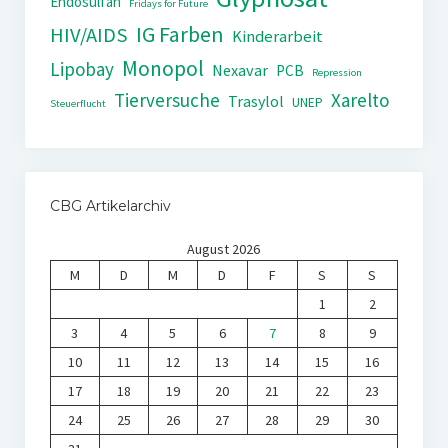
Endosulfan
Fridays for Future
IG Farben
HIV/AIDS
Kinderarbeit
Monopol
Lipobay
Nexavar
PCB
Repression
Tierversuche
Xarelto
Trasylol
UNEP
Steuerflucht
CBG Artikelarchiv
August 2026
M
D
M
D
F
S
S
1
2
3
4
5
6
7
8
9
10
11
12
13
14
15
16
17
18
19
20
21
22
23
24
25
26
27
28
29
30