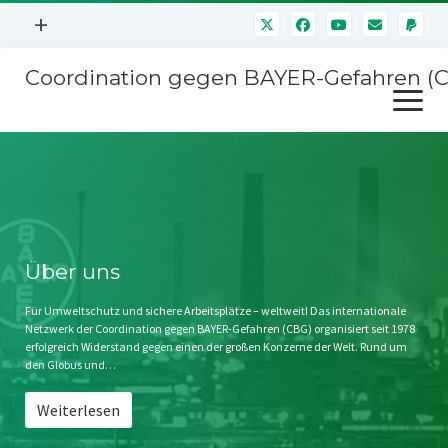
Menü
+
öffnen
Coordination gegen BAYER-Gefahren (
Mitmachen
Menü
Newsletter
öffnen
Presse
Kampagnen
Über uns
BAYER-Hauptversammlungen
Kontakt
Stichwort BAYER
Impressum
Über uns
Jahrestagung
Störfälle
Für Umweltschutz und sichere Arbeitsplätze – weltweit! Das internationale
Netzwerk der Coordination gegen BAYER-Gefahren (CBG) organisiert seit 1978
SPENDEN
erfolgreich Widerstand gegen einen der großen Konzerne der Welt. Rund um
den Globus und…
Weiterlesen