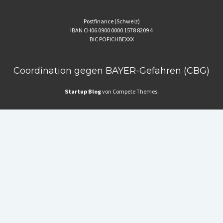
Postfinance (Schweiz)
IBAN CH06 0900 0000 1578 8209 4
BIC POFICHBEXXX
Coordination gegen BAYER-Gefahren (CBG)
Startup Blog
von Compete Themes.