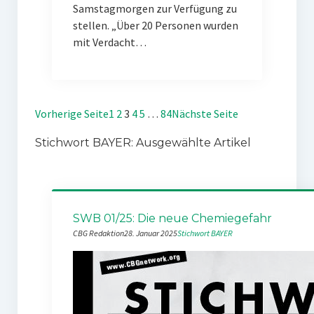
Samstagmorgen zur Verfügung zu
stellen. „Über 20 Personen wurden
mit Verdacht…
Vorherige Seite
1
2
3
4
5
…
84
Nächste Seite
Stichwort BAYER: Ausgewählte Artikel
SWB 01/25: Die neue Chemiegefahr
CBG Redaktion
28. Januar 2025
Stichwort BAYER