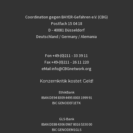
Coordination gegen BAYER-Gefahren e.V. (CBG)
Postfach 15 04 18
D - 40081 Düsseldorf
Deutschland / Germany / Alemania
Fon
+49-(0)211 - 33 39 11
Fax
+49-(0)211 - 26 11 220
eMail
info@CBGnetwork.org
Konzernkritik kostet Geld!
EthikBank
IBAN DE94 8309 4495 0003 1999 91
BIC GENODEF1ETK
GLS-Bank
IBAN DE88 4306 0967 8016 5330 00
BIC GENODEM1GLS