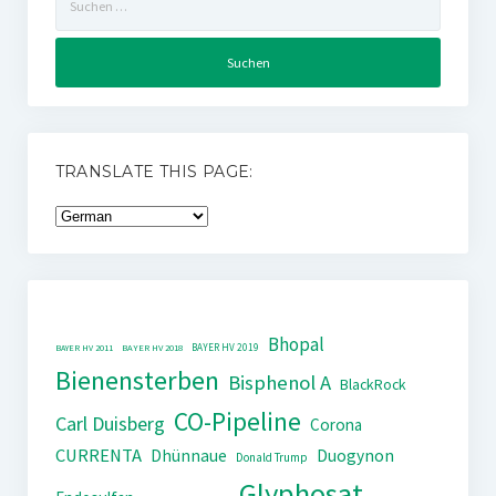
nach:
TRANSLATE THIS PAGE:
Bhopal
BAYER HV 2019
BAYER HV 2011
BAYER HV 2018
Bienensterben
Bisphenol A
BlackRock
CO-Pipeline
Carl Duisberg
Corona
CURRENTA
Dhünnaue
Duogynon
Donald Trump
Glyphosat