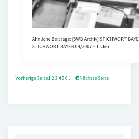
Ähnliche Beiträge: [SWB Archiv] STICHWORT BAY
STICHWORT BAYER 04/2007 – Ticker
Vorherige Seite
1
2
3
4
5
6
…
45
Nächste Seite
Suchen