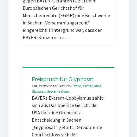
gegen BAYER-Gefahren (CBG) beim
Europäischen Gerichtshof für
Menschenrechte (EGMR) eine Beschwerde
in Sachen „Versammlungsrecht“
eingereicht. Hintergrund war, dass der
BAYER-Konzern im…
Freispruch für Glyphosat
CBG Redaktion
27. Juni 2026
News
, 
Presse-Infos
Glyphosat
Supreme Court
BAYERs Extrem-Lobbyismus zahlt
sich aus Das oberste Gericht der
USA hat eine Grundsatz-
Entscheidung in Sachen
„Glyphosat“ gefällt. Der Supreme
Court schloss sich der