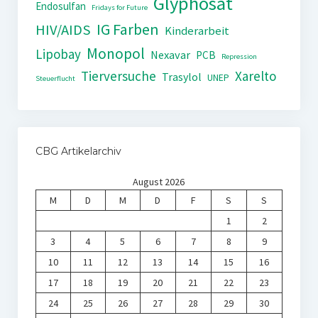
Glyphosat
Endosulfan
Fridays for Future
IG Farben
HIV/AIDS
Kinderarbeit
Monopol
Lipobay
Nexavar
PCB
Repression
Tierversuche
Xarelto
Trasylol
UNEP
Steuerflucht
CBG Artikelarchiv
August 2026
M
D
M
D
F
S
S
1
2
3
4
5
6
7
8
9
10
11
12
13
14
15
16
17
18
19
20
21
22
23
24
25
26
27
28
29
30