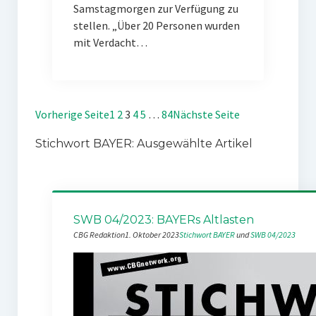
Samstagmorgen zur Verfügung zu
stellen. „Über 20 Personen wurden
mit Verdacht…
Vorherige Seite
1
2
3
4
5
…
84
Nächste Seite
Stichwort BAYER: Ausgewählte Artikel
SWB 04/2023: BAYERs Altlasten
CBG Redaktion
1. Oktober 2023
Stichwort BAYER
 und 
SWB 04/2023