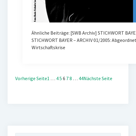
Ähnliche Beiträge: [SWB Archiv] STICHWORT BAYE
STICHWORT BAYER – ARCHIV 01/2005: Abgeordnete
Wirtschaftskrise
Vorherige Seite
1
…
4
5
6
7
8
…
44
Nächste Seite
Suchen