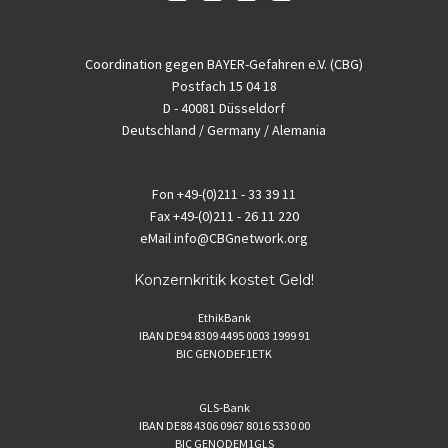
Coordination gegen BAYER-Gefahren e.V. (CBG)
Postfach 15 04 18
D - 40081 Düsseldorf
Deutschland / Germany / Alemania
Fon
+49-(0)211 - 33 39 11
Fax
+49-(0)211 - 26 11 220
eMail
info@CBGnetwork.org
Konzernkritik kostet Geld!
EthikBank
IBAN DE94 8309 4495 0003 1999 91
BIC GENODEF1ETK
GLS-Bank
IBAN DE88 4306 0967 8016 5330 00
BIC GENODEM1GLS