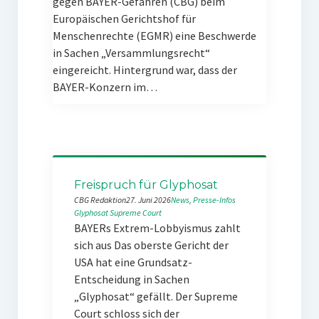
gegen BAYER-Gefahren (CBG) beim
Europäischen Gerichtshof für
Menschenrechte (EGMR) eine Beschwerde
in Sachen „Versammlungsrecht“
eingereicht. Hintergrund war, dass der
BAYER-Konzern im…
Freispruch für Glyphosat
CBG Redaktion
27. Juni 2026
News
, 
Presse-Infos
Glyphosat
Supreme Court
BAYERs Extrem-Lobbyismus zahlt
sich aus Das oberste Gericht der
USA hat eine Grundsatz-
Entscheidung in Sachen
„Glyphosat“ gefällt. Der Supreme
Court schloss sich der