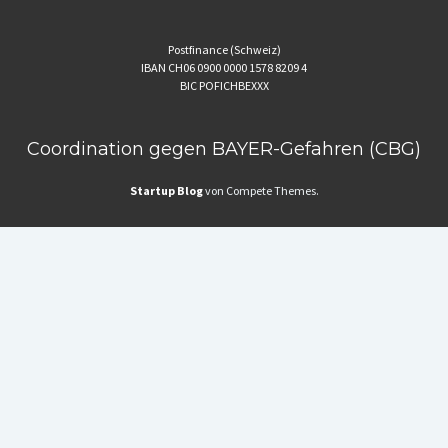
Postfinance (Schweiz)
IBAN CH06 0900 0000 1578 8209 4
BIC POFICHBEXXX
Coordination gegen BAYER-Gefahren (CBG)
Startup Blog
von Compete Themes.