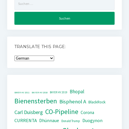
nach:
TRANSLATE THIS PAGE:
Bhopal
BAYER HV 2019
BAYER HV 2011
BAYER HV 2018
Bienensterben
Bisphenol A
BlackRock
CO-Pipeline
Carl Duisberg
Corona
CURRENTA
Dhünnaue
Duogynon
Donald Trump