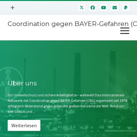
Menü
+
öffnen
Coordination gegen BAYER-Gefahren (
Mitmachen
Menü
Newsletter
öffnen
Presse
Kampagnen
Über uns
BAYER-Hauptversammlungen
Kontakt
Stichwort BAYER
Impressum
Über uns
Jahrestagung
Störfälle
Für Umweltschutz und sichere Arbeitsplätze – weltweit! Das internationale
Netzwerk der Coordination gegen BAYER-Gefahren (CBG) organisiert seit 1978
SPENDEN
erfolgreich Widerstand gegen einen der großen Konzerne der Welt. Rund um
den Globus und…
Weiterlesen