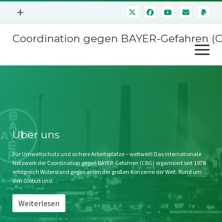
Menü
+
öffnen
Coordination gegen BAYER-Gefahren (
Mitmachen
Menü
Newsletter
öffnen
Presse
Kampagnen
Über uns
BAYER-Hauptversammlungen
Kontakt
Stichwort BAYER
Impressum
Über uns
Jahrestagung
Störfälle
Für Umweltschutz und sichere Arbeitsplätze – weltweit! Das internationale
Netzwerk der Coordination gegen BAYER-Gefahren (CBG) organisiert seit 1978
SPENDEN
erfolgreich Widerstand gegen einen der großen Konzerne der Welt. Rund um
den Globus und…
Weiterlesen