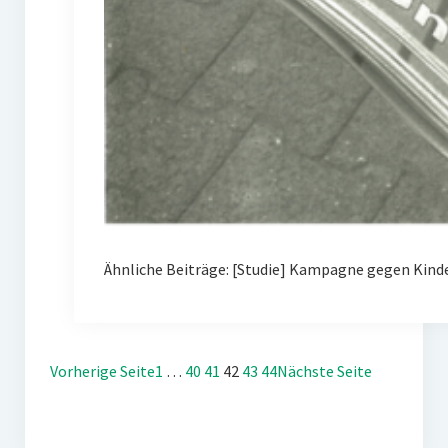
Ähnliche Beiträge: [Studie] Kampagne gegen Kin
Vorherige Seite
1
…
40
41
42
43
44
Nächste Seite