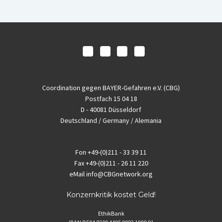
Coordination gegen BAYER-Gefahren e.V. (CBG)
Postfach 15 04 18
D - 40081 Düsseldorf
Deutschland / Germany / Alemania
Fon
+49-(0)211 - 33 39 11
Fax
+49-(0)211 - 26 11 220
eMail
info@CBGnetwork.org
Konzernkritik kostet Geld!
EthikBank