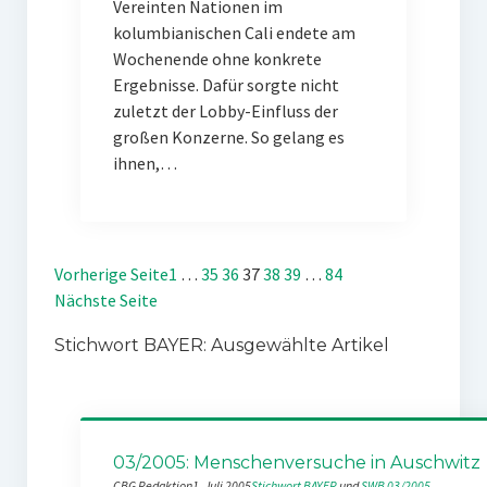
Vereinten Nationen im
kolumbianischen Cali endete am
Wochenende ohne konkrete
Ergebnisse. Dafür sorgte nicht
zuletzt der Lobby-Einfluss der
großen Konzerne. So gelang es
ihnen,…
Vorherige Seite
1
…
35
36
37
38
39
…
84
Nächste Seite
Stichwort BAYER: Ausgewählte Artikel
03/2005: Menschenversuche in Auschwitz
CBG Redaktion
1. Juli 2005
Stichwort BAYER
 und 
SWB 03/2005