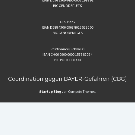
IBAN DE94 8309 4495 0003 1999 91
BIC GENODEF1ETK
GLS-Bank
IBAN DE88 4306 0967 8016 5330 00
BIC GENODEM1GLS
Postfinance (Schweiz)
IBAN CH06 0900 0000 1578 8209 4
BIC POFICHBEXXX
Coordination gegen BAYER-Gefahren (CBG)
Startup Blog
von Compete Themes.