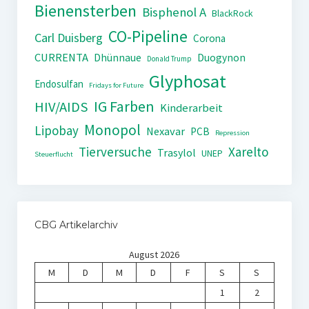
Bienensterben
Bisphenol A
BlackRock
CO-Pipeline
Carl Duisberg
Corona
CURRENTA
Dhünnaue
Duogynon
Donald Trump
Glyphosat
Endosulfan
Fridays for Future
IG Farben
HIV/AIDS
Kinderarbeit
Monopol
Lipobay
Nexavar
PCB
Repression
Tierversuche
Xarelto
Trasylol
UNEP
Steuerflucht
CBG Artikelarchiv
August 2026
M
D
M
D
F
S
S
1
2