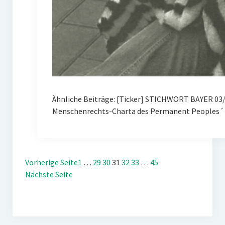
Ähnliche Beiträge: [Ticker] STICHWORT BAYER 03/
Menschenrechts-Charta des Permanent Peoples´ 
Vorherige Seite
1
…
29
30
31
32
33
…
45
Nächste Seite