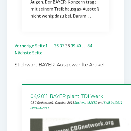
Augen. Der BAYER-Konzern trägt
mit seinem Treibhausgas-Ausstoß
nicht wenig dazu bei. Darum…
Vorherige Seite
1
…
36
37
38
39
40
…
84
Nächste Seite
Stichwort BAYER: Ausgewählte Artikel
04/2011: BAYER plant TDI Werk
CBG Redaktion
1. Oktober 2011
Stichwort BAYER
 und 
SWB 04/2011
SWB 04/2011