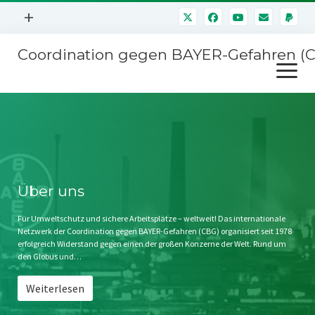
Menü
+
öffnen
Coordination gegen BAYER-Gefahren (
Mitmachen
Menü
Newsletter
öffnen
Presse
Kampagnen
Über uns
BAYER-Hauptversammlungen
Kontakt
Stichwort BAYER
Impressum
Über uns
Jahrestagung
Störfälle
Für Umweltschutz und sichere Arbeitsplätze – weltweit! Das internationale
Netzwerk der Coordination gegen BAYER-Gefahren (CBG) organisiert seit 1978
SPENDEN
erfolgreich Widerstand gegen einen der großen Konzerne der Welt. Rund um
den Globus und…
Weiterlesen