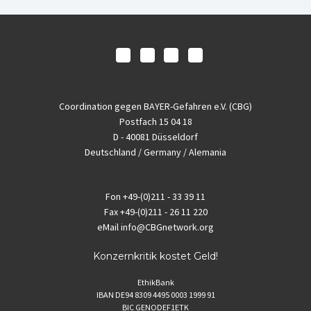
Coordination gegen BAYER-Gefahren e.V. (CBG)
Postfach 15 04 18
D - 40081 Düsseldorf
Deutschland / Germany / Alemania
Fon
+49-(0)211 - 33 39 11
Fax
+49-(0)211 - 26 11 220
eMail
info@CBGnetwork.org
Konzernkritik kostet Geld!
EthikBank
IBAN DE94 8309 4495 0003 1999 91
BIC GENODEF1ETK