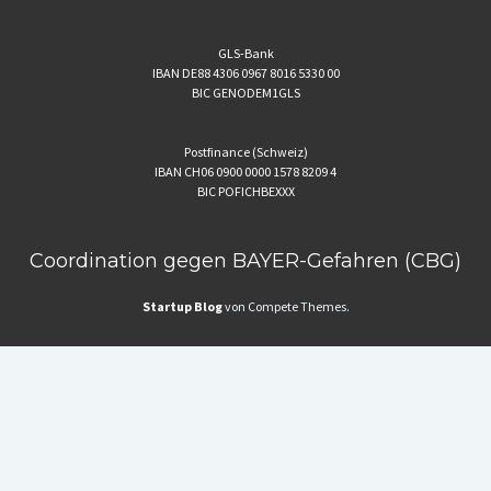
GLS-Bank
IBAN DE88 4306 0967 8016 5330 00
BIC GENODEM1GLS
Postfinance (Schweiz)
IBAN CH06 0900 0000 1578 8209 4
BIC POFICHBEXXX
Coordination gegen BAYER-Gefahren (CBG)
Startup Blog
von Compete Themes.