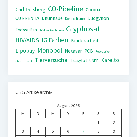
CO-Pipeline
Carl Duisberg
Corona
CURRENTA
Dhünnaue
Duogynon
Donald Trump
Glyphosat
Endosulfan
Fridays for Future
IG Farben
HIV/AIDS
Kinderarbeit
Monopol
Lipobay
Nexavar
PCB
Repression
Tierversuche
Xarelto
Trasylol
UNEP
Steuerflucht
CBG Artikelarchiv
August 2026
M
D
M
D
F
S
S
1
2
3
4
5
6
7
8
9