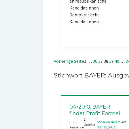
an republikanische
KandidatInnen.
Demokratische
KandidatInnen…
Vorherige Seite
1
…
36
37
38
39
40
…
8
Stichwort BAYER: Ausgew
04/2010: BAYER
findet Profit Formel
1.
CBG
Stichwort BAYER
 und 
Oktober
Redaktion
SWB 04/2010