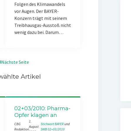
Folgen des Klimawandels
vor Augen. Der BAYER-
Konzern trägt mit seinem
Treibhausgas-Ausstoß nicht
wenig dazu bei. Darum…
4
Nächste Seite
ählte Artikel
02+03/2010: Pharma-
Opfer klagen an
1.
CBG
Stichwort BAYER
 und 
August
Redaktion
SWB 02+03/2010