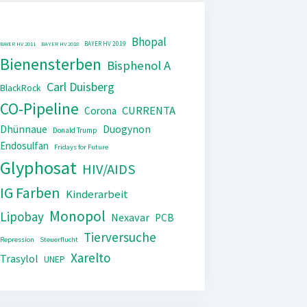
Bhopal
BAYER HV 2019
BAYER HV 2011
BAYER HV 2018
Bienensterben
Bisphenol A
Carl Duisberg
BlackRock
CO-Pipeline
CURRENTA
Corona
Dhünnaue
Duogynon
Donald Trump
Endosulfan
Fridays for Future
Glyphosat
HIV/AIDS
IG Farben
Kinderarbeit
Monopol
Lipobay
Nexavar
PCB
Tierversuche
Repression
Steuerflucht
Xarelto
Trasylol
UNEP