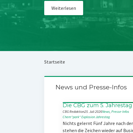
Weiterlesen
Startseite
News und Presse-Infos
Die CBG zum 5. Jahrestag
CBG Redaktion
25. Juli 2026
News
, 
Presse-Infos
Chem“park“
Explosion
Jahrestag
Nichts gelernt Fünf Jahre nach d
stehen die Zeichen wieder auf Busi