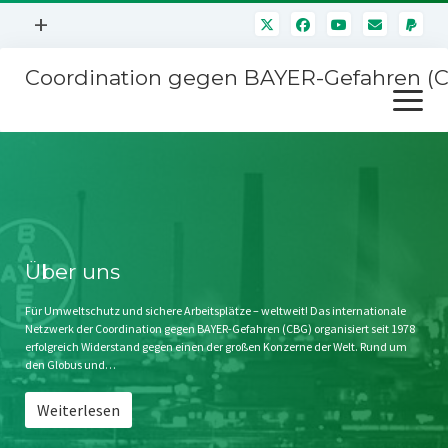
Menü
+
öffnen
Coordination gegen BAYER-Gefahren (
Mitmachen
Menü
Newsletter
öffnen
Presse
Kampagnen
Über uns
BAYER-Hauptversammlungen
Kontakt
Stichwort BAYER
Impressum
Über uns
Jahrestagung
Störfälle
Für Umweltschutz und sichere Arbeitsplätze – weltweit! Das internationale
Netzwerk der Coordination gegen BAYER-Gefahren (CBG) organisiert seit 1978
SPENDEN
erfolgreich Widerstand gegen einen der großen Konzerne der Welt. Rund um
den Globus und…
Weiterlesen