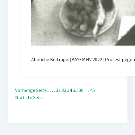
Ähnliche Beiträge: [BAYER HV 2022] Protest gegen
Vorherige Seite
1
…
32
33
34
35
36
…
45
Nächste Seite