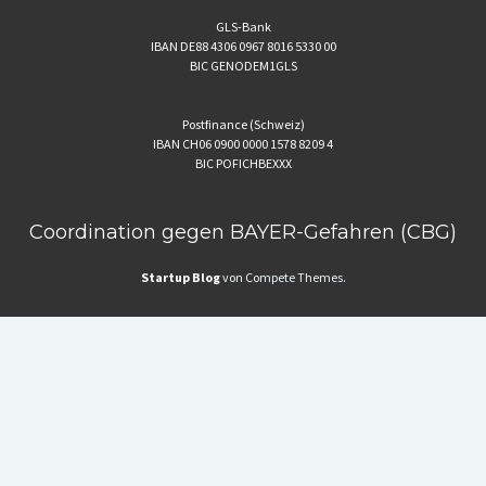
GLS-Bank
IBAN DE88 4306 0967 8016 5330 00
BIC GENODEM1GLS
Postfinance (Schweiz)
IBAN CH06 0900 0000 1578 8209 4
BIC POFICHBEXXX
Coordination gegen BAYER-Gefahren (CBG)
Startup Blog
von Compete Themes.