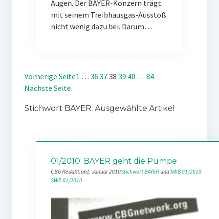
Augen. Der BAYER-Konzern trägt
mit seinem Treibhausgas-Ausstoß
nicht wenig dazu bei. Darum…
Vorherige Seite
1
…
36
37
38
39
40
…
84
Nächste Seite
Stichwort BAYER: Ausgewählte Artikel
01/2010: BAYER geht die Pumpe
CBG Redaktion
1. Januar 2010
Stichwort BAYER
 und 
SWB 01/2010
SWB 01/2010