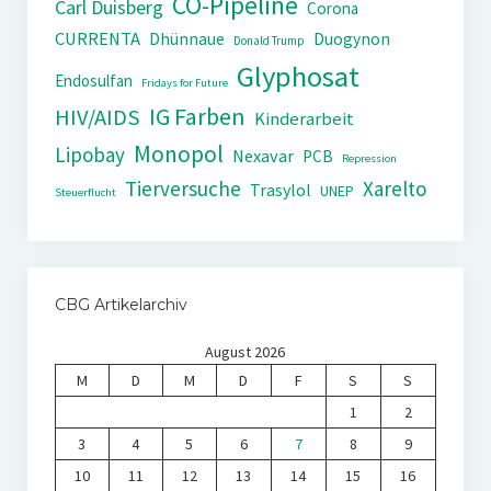
CO-Pipeline
Carl Duisberg
Corona
CURRENTA
Dhünnaue
Duogynon
Donald Trump
Glyphosat
Endosulfan
Fridays for Future
IG Farben
HIV/AIDS
Kinderarbeit
Monopol
Lipobay
Nexavar
PCB
Repression
Tierversuche
Xarelto
Trasylol
UNEP
Steuerflucht
CBG Artikelarchiv
August 2026
M
D
M
D
F
S
S
1
2
3
4
5
6
7
8
9
10
11
12
13
14
15
16