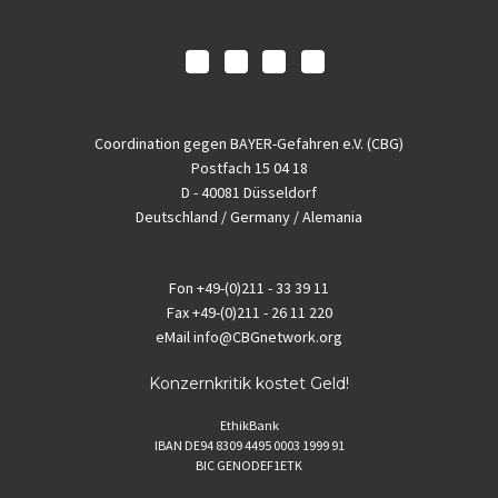
Coordination gegen BAYER-Gefahren e.V. (CBG)
Postfach 15 04 18
D - 40081 Düsseldorf
Deutschland / Germany / Alemania
Fon
+49-(0)211 - 33 39 11
Fax
+49-(0)211 - 26 11 220
eMail
info@CBGnetwork.org
Konzernkritik kostet Geld!
EthikBank
IBAN DE94 8309 4495 0003 1999 91
BIC GENODEF1ETK